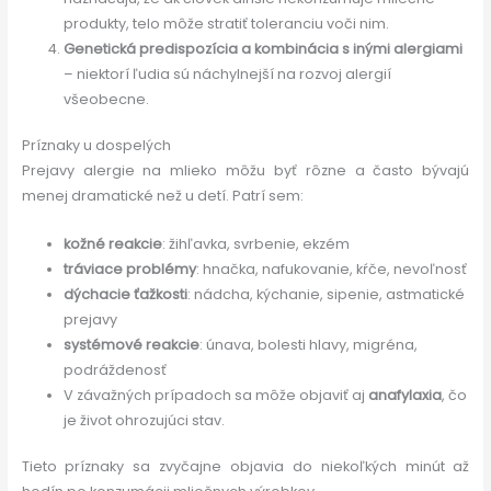
produkty, telo môže stratiť toleranciu voči nim.
Genetická predispozícia a kombinácia s inými alergiami
– niektorí ľudia sú náchylnejší na rozvoj alergií
všeobecne.
Príznaky u dospelých
Prejavy alergie na mlieko môžu byť rôzne a často bývajú
menej dramatické než u detí. Patrí sem:
kožné reakcie
: žihľavka, svrbenie, ekzém
tráviace problémy
: hnačka, nafukovanie, kŕče, nevoľnosť
dýchacie ťažkosti
: nádcha, kýchanie, sipenie, astmatické
prejavy
systémové reakcie
: únava, bolesti hlavy, migréna,
podráždenosť
V závažných prípadoch sa môže objaviť aj
anafylaxia
, čo
je život ohrozujúci stav.
Tieto príznaky sa zvyčajne objavia do niekoľkých minút až