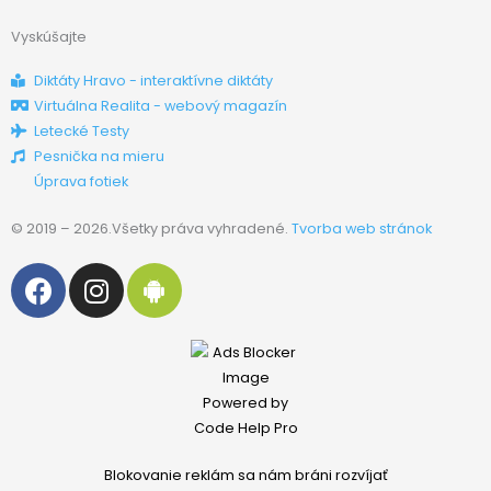
Vyskúšajte
Diktáty Hravo - interaktívne diktáty
Virtuálna Realita - webový magazín
Letecké Testy
Pesnička na mieru
Úprava fotiek
© 2019 – 2026.Všetky práva vyhradené.
Tvorba web stránok
F
I
A
a
n
n
c
s
d
e
t
r
b
a
o
o
g
i
o
r
d
k
a
Blokovanie reklám sa nám bráni rozvíjať