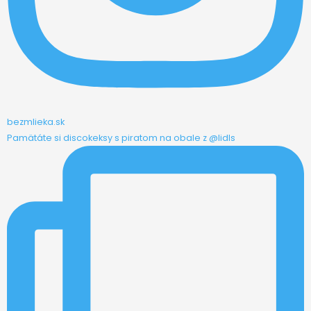
bezmlieka.sk
Pamätáte si discokeksy s piratom na obale z @lidls