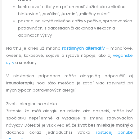
kontrolovať etikety na prítomnosť zložiek ako „mliečna
bielkovina“, „srvátka“, „kazeín“, „mliečny cukor“
pozor aj na skryté mliečne zložky v pečive, spracovaných
potravinách, sladkostiach či dokonca v liekoch a
doplnkoch výživy
Na trhu je dnes už mnoho
rastlinných alternatív
– mandľové,
ovsené, kokosové, sójové a ryžové nápoje, ako aj
vegánske
syry
a smotany.
V niektorých prípadoch môže alergológ odporučiť aj
imunoterapiu
, hoci táto metóda je zatiaľ viac rozvinutá pri
iných typoch potravinových alergií.
Život s alergiou na mlieko
Zistenie, že máš alergiu na mlieko ako dospelý, môže byť
spočiatku nepríjemné a vyžaduje si zmenu stravovacích
návykov. Dôležité je však vedieť, že
život bez mlieka je možný
a
dokonca čoraz jednoduchší vďaka
rastúcej ponuke