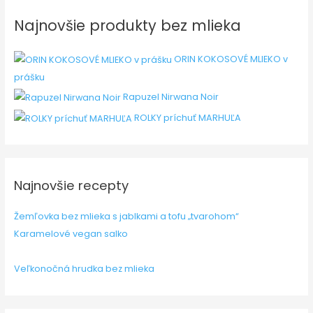
Najnovšie produkty bez mlieka
ORIN KOKOSOVÉ MLIEKO v
prášku
Rapuzel Nirwana Noir
ROLKY príchuť MARHUĽA
Najnovšie recepty
Žemľovka bez mlieka s jablkami a tofu „tvarohom“
Karamelové vegan salko
Veľkonočná hrudka bez mlieka