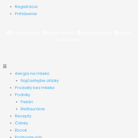
Preskočiť
Main
Registrácia
na
Menu
Prihlásenie
obsah
Pridať produkt
Pridať recept
Pridať pekareň
Pridať
reštauráciu
Main
Menu
Alergia na mlieko
Najčastejšie otázky
Produkty bez mlieka
Podniky
Pekári
Reštaurácie
Recepty
Články
Ebook
Podporte nás