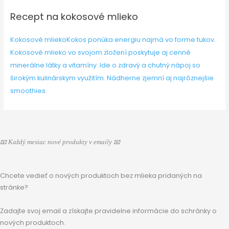
Recept na kokosové mlieko
Kokosové mlieko
Kokos ponúka energiu najmä vo forme tukov.
Kokosové mlieko vo svojom zložení poskytuje aj cenné
minerálne látky a vitamíny. Ide o zdravý a chutný nápoj so
širokým kulinárskym využitím. Nádherne zjemní aj najrôznejšie
smoothies.
📧 Každý mesiac nové produkty v emaily 📧
Chcete vedieť o nových produktoch bez mlieka pridaných na
stránke?
Zadajte svoj email a získajte pravidelne informácie do schránky o
nových produktoch.