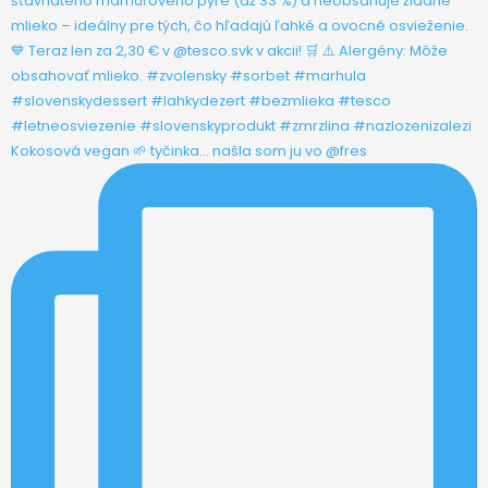
Kokosová vegan 🌱 tyčinka... našla som ju vo @fres