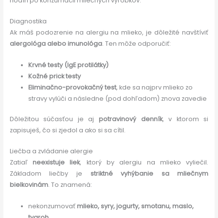
hodín po konzumácii mliečnych výrobkov.
Diagnostika
Ak máš podozrenie na alergiu na mlieko, je dôležité navštíviť
alergológa alebo imunológa
. Ten môže odporučiť:
Krvné testy (IgE protilátky)
Kožné prick testy
Eliminačno-provokačný test
, kde sa najprv mlieko zo
stravy vylúči a následne (pod dohľadom) znova zavedie
Dôležitou súčasťou je aj
potravinový denník
, v ktorom si
zapisuješ, čo si zjedol a ako si sa cítil.
Liečba a zvládanie alergie
Zatiaľ
neexistuje liek
, ktorý by alergiu na mlieko vyliečil.
Základom liečby je
striktné vyhýbanie sa mliečnym
bielkovinám
. To znamená:
nekonzumovať
mlieko, syry, jogurty, smotanu, maslo,
tvaroh