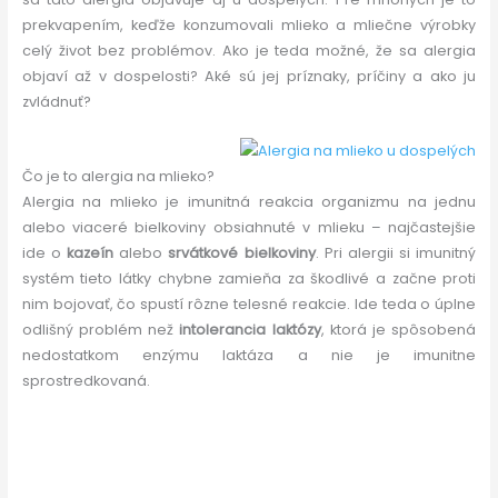
prekvapením, keďže konzumovali mlieko a mliečne výrobky
celý život bez problémov. Ako je teda možné, že sa alergia
objaví až v dospelosti? Aké sú jej príznaky, príčiny a ako ju
zvládnuť?
Čo je to alergia na mlieko?
Alergia na mlieko je imunitná reakcia organizmu na jednu
alebo viaceré bielkoviny obsiahnuté v mlieku – najčastejšie
ide o
kazeín
alebo
srvátkové bielkoviny
. Pri alergii si imunitný
systém tieto látky chybne zamieňa za škodlivé a začne proti
nim bojovať, čo spustí rôzne telesné reakcie. Ide teda o úplne
odlišný problém než
intolerancia laktózy
, ktorá je spôsobená
nedostatkom enzýmu laktáza a nie je imunitne
sprostredkovaná.