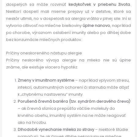
dospelých sa môže rozvinúť
kedykoľvek v priebehu života
.
Niektorí dospelí mali mierne prejavy už v detstve, ktoré sa
neskôr utlmili, no v dospelosti sa alergia vrátila v plnej sile. Iní si
vytvoria citlivosť na mliečne bielkoviny
úplne nanovo
, napríklad
po chorobe, výraznom oslabení imunity alebo po dlhšej dobe
bez konzumácie mliečnych produktov.
Príčiny oneskoreného nástupu alergie
Príčiny neskorého vývoja alergie na mlieko nie sú úplne
známe, ale existuje viacero hypotéz:
Zmeny v imunitnom systéme
– napríklad vplyvom stresu,
infekcií, autoimunitných ochorení či starnutia môže dôjsť
k „chybnému nastaveniu“ imunity.
Porušená črevná bariéra (tzv. syndróm deravého čreva)
– ak črevná sliznica prepúšťa väčšie molekuly do
krvného obehu, imunitný systém na ne môže reagovať
ako na hrozbu.
Dlhodobé vynechanie mlieka zo stravy
– niektoré štúdie
naznačujú, že ak človek dlhšie nekonzumuje mliečne