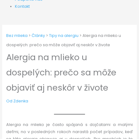
Kontakt
Bez mlieka
>
Články
>
Tipy na alergiu
>
Alergia na mlieko u
dospelých: prečo sa môže objaviť aj neskôr v živote
Alergia na mlieko u
dospelých: prečo sa môže
objaviť aj neskôr v živote
Od
Zdenka
Alergia na mlieko je často spájaná s dojčatami a malými
deťmi, no v posledných rokoch narastá počet prípadov, keď
sa táto alergia objavuje aj u dospelých. Pre mnohých je to