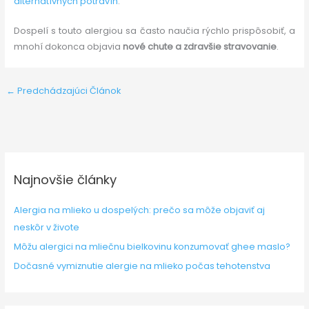
alternatívnych potravín
.
Dospelí s touto alergiou sa často naučia rýchlo prispôsobiť, a
mnohí dokonca objavia
nové chute a zdravšie stravovanie
.
←
Predchádzajúci Článok
Najnovšie články
Alergia na mlieko u dospelých: prečo sa môže objaviť aj
neskôr v živote
Môžu alergici na mliečnu bielkovinu konzumovať ghee maslo?
Dočasné vymiznutie alergie na mlieko počas tehotenstva