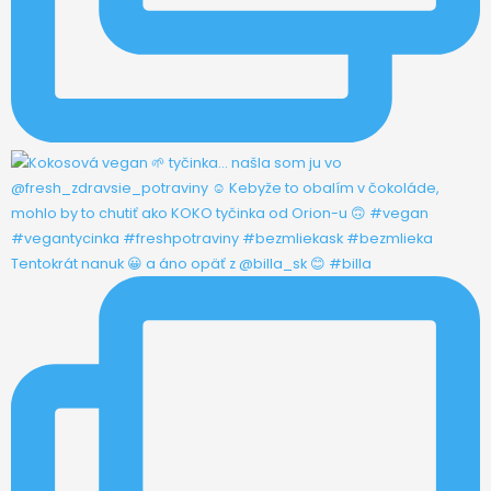
Tentokrát nanuk 😀 a áno opäť z @billa_sk 😊 #billa