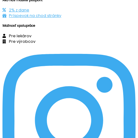
Ako nás môžete podporiť
2% z dane
Príspevok na chod stránky
Možnosť spolupráce
Pre lekárov
Pre výrobcov