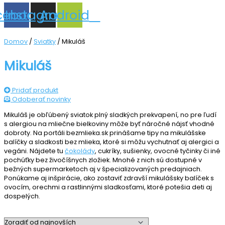
cebook
Instagram
Android
Domov
/
Sviatky
/ Mikuláš
Mikuláš
Pridať produkt
Odoberať novinky
Mikuláš je obľúbený sviatok plný sladkých prekvapení, no pre ľudí
s alergiou na mliečne bielkoviny môže byť náročné nájsť vhodné
dobroty. Na portáli bezmlieka.sk prinášame tipy na mikulášske
balíčky a sladkosti bez mlieka, ktoré si môžu vychutnať aj alergici a
vegáni. Nájdete tu
čokolády
, cukríky, sušienky, ovocné tyčinky či iné
pochúťky bez živočíšnych zložiek. Mnohé z nich sú dostupné v
bežných supermarketoch aj v špecializovaných predajniach.
Ponúkame aj inšpirácie, ako zostaviť zdravší mikulášsky balíček s
ovocím, orechmi a rastlinnými sladkosťami, ktoré potešia deti aj
dospelých.