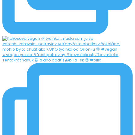
Tentokrát nanuk 😀 a áno opäť z @billa_sk 😊 #billa