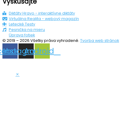
Vyskúšajte
Diktáty Hravo - interaktívne diktáty
Virtuálna Realita - webový magazín
Letecké Testy
Pesnička na mieru
Úprava fotiek
© 2019 – 2026.Všetky práva vyhradené.
Tvorba web stránok
cebook
Instagram
Android