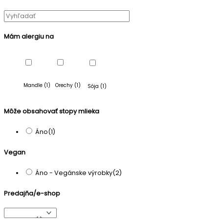
Mám alergiu na
Mandle
(1)
Orechy
(1)
Sója
(1)
Môže obsahovať stopy mlieka
Áno
(1)
Vegan
Áno - Vegánske výrobky
(2)
Predajňa/e-shop