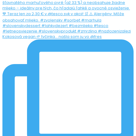
Kokosová vegan 🌱 tyčinka... našla som ju vo @fres