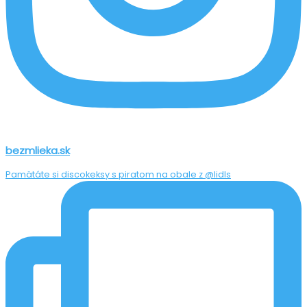
bezmlieka.sk
Pamätáte si discokeksy s piratom na obale z @lidls