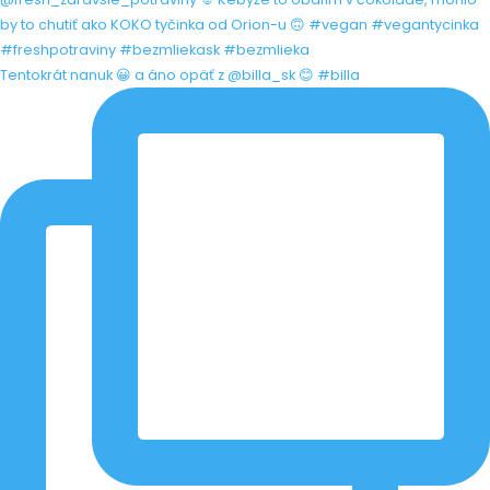
Tentokrát nanuk 😀 a áno opäť z @billa_sk 😊 #billa