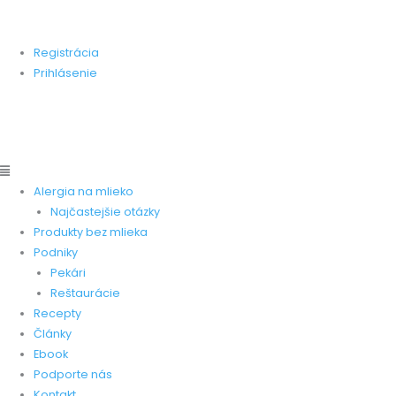
Preskočiť
Main
Main
Stránka zameraná na pomoc ľudom, ktorí trpia alergiou na
na
Menu
Menu
kravskú bielkovinu.
obsah
Registrácia
Prihlásenie
Pridať produkt
Pridať recept
Pridať pekareň
Pridať
reštauráciu
Alergia na mlieko
Najčastejšie otázky
Produkty bez mlieka
Podniky
Pekári
Reštaurácie
Recepty
Články
Ebook
Podporte nás
Kontakt