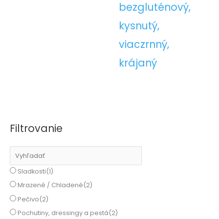
bezgluténový,
kysnutý,
viaczrnný,
krájaný
Filtrovanie
Sladkosti
(1)
Mrazené / Chladené
(2)
Pečivo
(2)
Pochutiny, dressingy a pestá
(2)