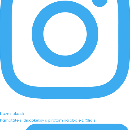
bezmlieka.sk
Pamätáte si discokeksy s piratom na obale z @lidls