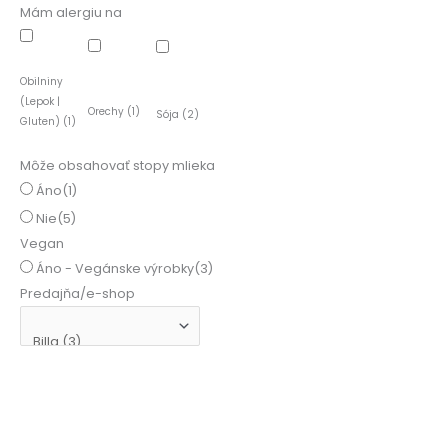
Mám alergiu na
Obilniny
(Lepok |
Orechy
(1)
Sója
(2)
Gluten)
(1)
Môže obsahovať stopy mlieka
Áno
(1)
Nie
(5)
Vegan
Áno - Vegánske výrobky
(3)
Predajňa/e-shop