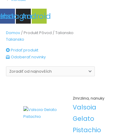
ebook
Instagram
Android
Domov
/ Produkt Pôvod / Taliansko
Taliansko
Pridať produkt
Odoberať novinky
Zmrzlina, nanuky
Valsoia
Gelato
Pistachio