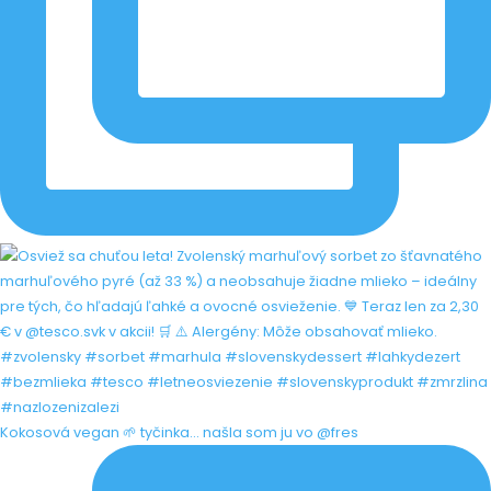
Kokosová vegan 🌱 tyčinka... našla som ju vo @fres