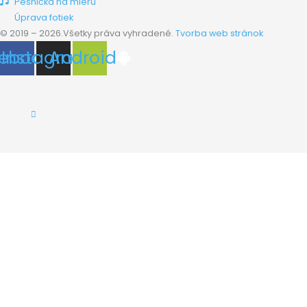
Pesnička na mieru
Úprava fotiek
© 2019 – 2026.Všetky práva vyhradené.
Tvorba web stránok
ebook
Instagram
Android