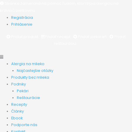
Preskočiť
Main
Main
Stránka zameraná na pomoc ľudom, ktorí trpia alergiou na
na
Menu
Menu
kravskú bielkovinu.
obsah
Registrácia
Prihlásenie
Pridať produkt
Pridať recept
Pridať pekareň
Pridať
reštauráciu
Alergia na mlieko
Najčastejšie otázky
Produkty bez mlieka
Podniky
Pekári
Reštaurácie
Recepty
Články
Ebook
Podporte nás
Kontakt