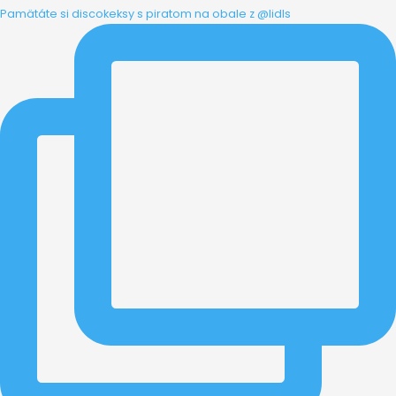
Pamätáte si discokeksy s piratom na obale z @lidls