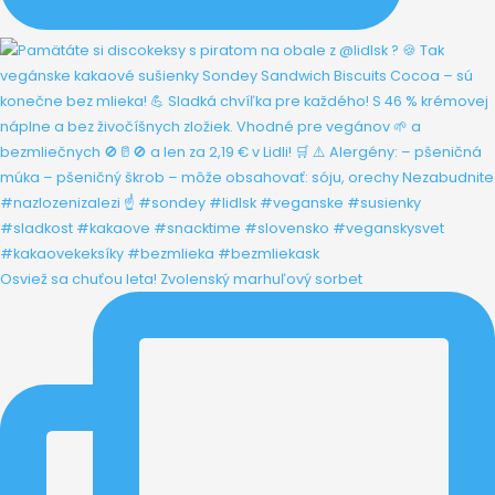
Osviež sa chuťou leta! Zvolenský marhuľový sorbet