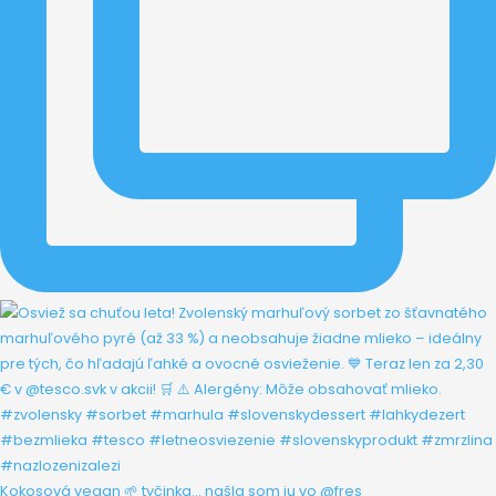
Kokosová vegan 🌱 tyčinka... našla som ju vo @fres