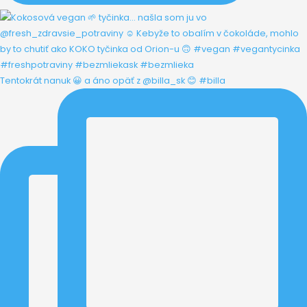
Tentokrát nanuk 😀 a áno opäť z @billa_sk 😊 #billa