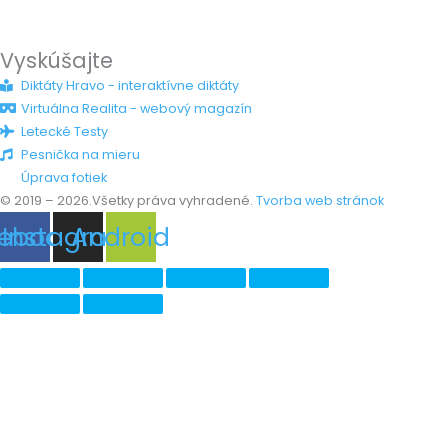
Vyskúšajte
Diktáty Hravo - interaktívne diktáty
Virtuálna Realita - webový magazín
Letecké Testy
Pesnička na mieru
Úprava fotiek
© 2019 – 2026.Všetky práva vyhradené.
Tvorba web stránok
ebook
Instagram
Android