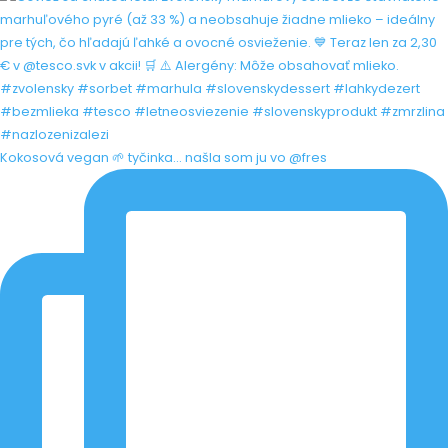
Kokosová vegan 🌱 tyčinka... našla som ju vo @fres