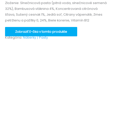
Zloženie: Slnečnicová pasta (pitná voda, slnečnicové semená
32%), Bambusová vláknina 4%, Koncentrovaná citrónová
šťava, Sušený cesnak 1%, Jedlá soľ, Citrany vápenaté, Zmes
petržlenu a pažítky 0, 24%, Biele korenie, Vitamín B12
Zobraziť E-čka v tomto produkte
Kategória:
Nátierky / Pasty