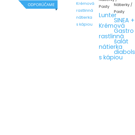
ODPORÚČAME
Nátierky /
Pasty
Pasty
Lunter
SINEA +
Krémová
Gastro
rastlinná
šalát
nátierka
diabols
s kápiou