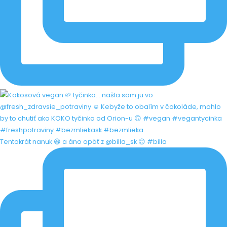
Tentokrát nanuk 😀 a áno opäť z @billa_sk 😊 #billa