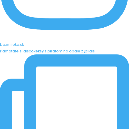
bezmlieka.sk
Pamätáte si discokeksy s piratom na obale z @lidls