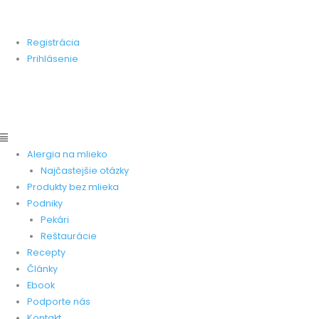
Preskočiť
Main
Main
Stránka zameraná na pomoc ľudom, ktorí trpia alergiou na
na
Menu
Menu
kravskú bielkovinu.
obsah
Registrácia
Prihlásenie
Pridať produkt
Pridať recept
Pridať pekareň
Pridať
reštauráciu
Alergia na mlieko
Najčastejšie otázky
Produkty bez mlieka
Podniky
Pekári
Reštaurácie
Recepty
Články
Ebook
Podporte nás
Kontakt