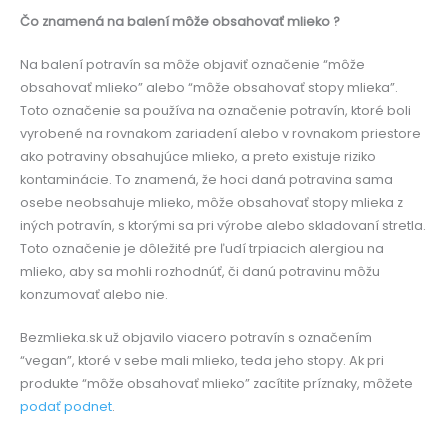
Čo znamená na balení môže obsahovať mlieko ?
Na balení potravín sa môže objaviť označenie “môže
obsahovať mlieko” alebo “môže obsahovať stopy mlieka”.
Toto označenie sa používa na označenie potravín, ktoré boli
vyrobené na rovnakom zariadení alebo v rovnakom priestore
ako potraviny obsahujúce mlieko, a preto existuje riziko
kontaminácie. To znamená, že hoci daná potravina sama
osebe neobsahuje mlieko, môže obsahovať stopy mlieka z
iných potravín, s ktorými sa pri výrobe alebo skladovaní stretla.
Toto označenie je dôležité pre ľudí trpiacich alergiou na
mlieko, aby sa mohli rozhodnúť, či danú potravinu môžu
konzumovať alebo nie.
Bezmlieka.sk už objavilo viacero potravín s označením
“vegan”, ktoré v sebe mali mlieko, teda jeho stopy. Ak pri
produkte “môže obsahovať mlieko” zacítite príznaky, môžete
podať podnet
.