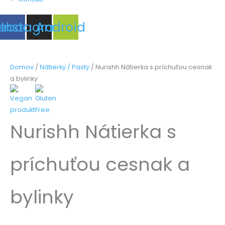
ebook
Instagram
Android
Domov
/
Nátierky / Pasty
/ Nurishh Nátierka s príchuťou cesnak
a bylinky
Nurishh Nátierka s
príchuťou cesnak a
bylinky