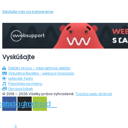
Sledujte nás na instagrame
Vyskúšajte
Diktáty Hravo - interaktívne diktáty
Virtuálna Realita - webový magazín
Letecké Testy
Pesnička na mieru
Úprava fotiek
© 2019 – 2026.Všetky práva vyhradené.
Tvorba web stránok
cebook
Instagram
Android