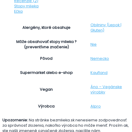
Recenzie (2)
Stopy mlieka
Ečka
Obilniny (Lepok |
Alergény, ktoré obsahuje
Gluten)
Môže obsahovať stopy mlieka ?
Nie
(preventívne značenie)
Nemecko
Pôvod
Kaufland
Supermarket alebo e-shop
Áno – Vegánske
Vegan
výrobky
Alpro
Výrobca
Upozornenie:
Na stránke bezmlieka.sk nenesieme zodpovednosť
za správnosť zlozenia, nakoľko výrobca ho môže meniť. Prosím ak,
ste našli zmenené označené zloženia, napíšte nám.