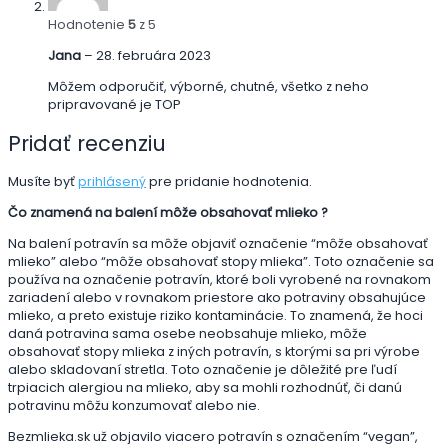
Hodnotenie
5
z 5
Jana
–
28. februára 2023
Môžem odporučiť, výborné, chutné, všetko z neho
pripravované je TOP
Pridať recenziu
Musíte byť
prihlásený
pre pridanie hodnotenia.
Čo znamená na balení môže obsahovať mlieko ?
Na balení potravín sa môže objaviť označenie “môže obsahovať
mlieko” alebo “môže obsahovať stopy mlieka”. Toto označenie sa
používa na označenie potravín, ktoré boli vyrobené na rovnakom
zariadení alebo v rovnakom priestore ako potraviny obsahujúce
mlieko, a preto existuje riziko kontaminácie. To znamená, že hoci
daná potravina sama osebe neobsahuje mlieko, môže
obsahovať stopy mlieka z iných potravín, s ktorými sa pri výrobe
alebo skladovaní stretla. Toto označenie je dôležité pre ľudí
trpiacich alergiou na mlieko, aby sa mohli rozhodnúť, či danú
potravinu môžu konzumovať alebo nie.
Bezmlieka.sk už objavilo viacero potravín s označením “vegan”,