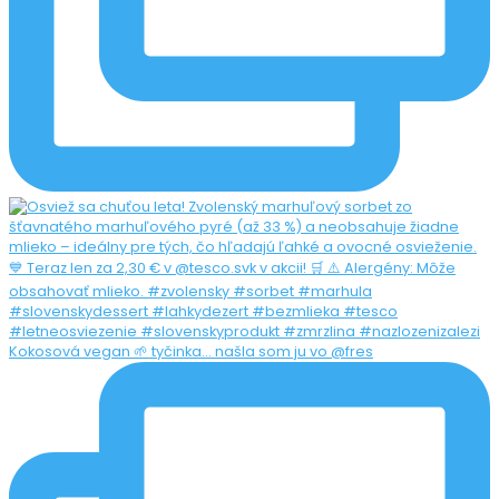
Kokosová vegan 🌱 tyčinka... našla som ju vo @fres