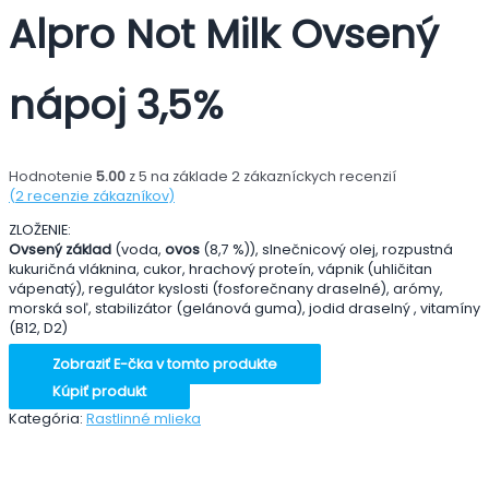
Alpro Not Milk Ovsený
nápoj 3,5%
Hodnotenie
5.00
z 5 na základe
2
zákazníckych recenzií
(
2
recenzie zákazníkov)
ZLOŽENIE:
Ovsený základ
(voda,
ovos
(8,7 %)), slnečnicový olej, rozpustná
kukuričná vláknina, cukor, hrachový proteín, vápnik (uhličitan
vápenatý), regulátor kyslosti (fosforečnany draselné), arómy,
morská soľ, stabilizátor (gelánová guma), jodid draselný , vitamíny
(B12, D2)
Zobraziť E-čka v tomto produkte
Kúpiť produkt
Kategória:
Rastlinné mlieka