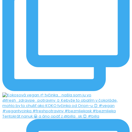
Tentokrát nanuk 😀 a áno opäť z @billa_sk 😊 #billa