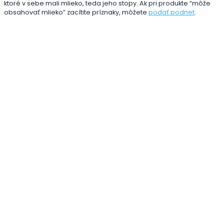
ktoré v sebe mali mlieko, teda jeho stopy. Ak pri produkte “môže
obsahovať mlieko” zacítite príznaky, môžete
podať podnet
.