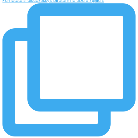
Pamätáte si discokeksy s piratom na obale z @lidls