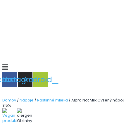
Main
Menu
cebook
Instagram
Android
Domov
/
Nápoje
/
Rastlinné mlieka
/ Alpro Not Milk Ovsený nápoj
3,5%