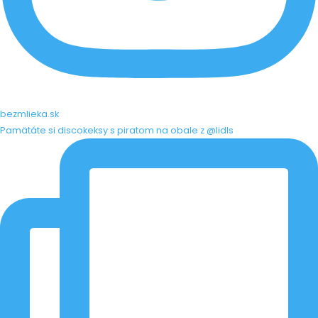
bezmlieka.sk
Pamätáte si discokeksy s piratom na obale z @lidls