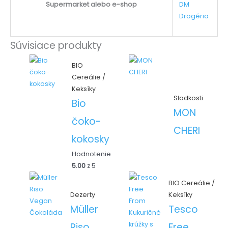
Supermarket alebo e-shop
DM
Drogéria
Súvisiace produkty
BIO
Cereálie /
Keksíky
Sladkosti
Bio
MON
čoko-
CHERI
kokosky
Hodnotenie
5.00
z 5
BIO Cereálie /
Keksíky
Dezerty
Tesco
Müller
Free
Riso