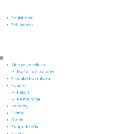
Preskočiť
Main
Main
Stránka zameraná na pomoc ľudom, ktorí trpia alergiou na
na
Menu
Menu
kravskú bielkovinu.
obsah
Registrácia
Prihlásenie
Pridať produkt
Pridať recept
Pridať pekareň
Pridať
reštauráciu
Alergia na mlieko
Najčastejšie otázky
Produkty bez mlieka
Podniky
Pekári
Reštaurácie
Recepty
Články
Ebook
Podporte nás
Kontakt