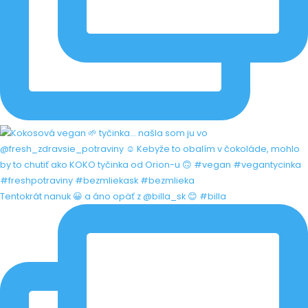
Tentokrát nanuk 😀 a áno opäť z @billa_sk 😊 #billa