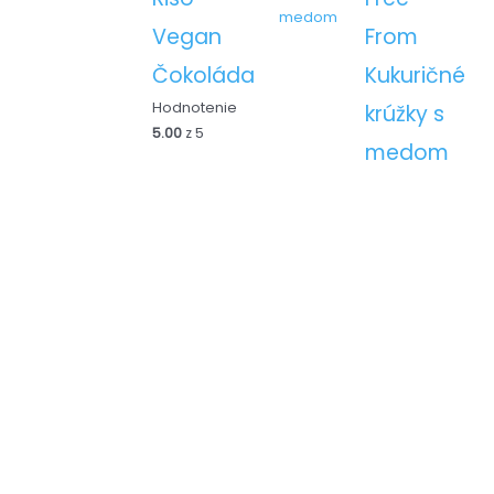
From
Vegan
Kukuričné
Čokoláda
Hodnotenie
krúžky s
5.00
z 5
medom