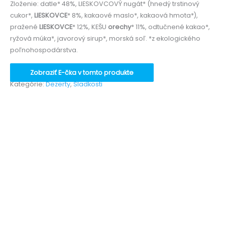
Zloženie: datle* 48%, LIESKOVCOVÝ nugát* (hnedý trstinový
cukor*,
LIESKOVCE
* 8%, kakaové maslo*, kakaová hmota*),
pražené
LIESKOVCE
* 12%, KEŠU
orechy
* 11%, odtučnené kakao*,
ryžová múka*, javorový sirup*, morská soľ. *z ekologického
poľnohospodárstva.
Zobraziť E-čka v tomto produkte
Kategórie:
Dezerty
,
Sladkosti