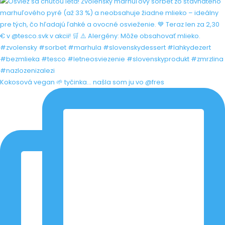
Kokosová vegan 🌱 tyčinka... našla som ju vo @fres