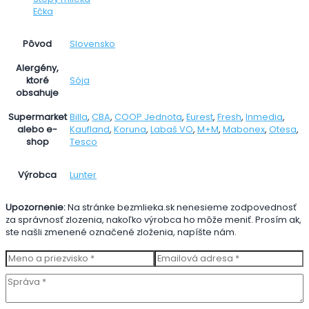
Ečka
Slovensko
Pôvod
Alergény,
Sója
ktoré
obsahuje
Billa
,
CBA
,
COOP Jednota
,
Eurest
,
Fresh
,
Inmedia
,
Supermarket
Kaufland
,
Koruna
,
Labaš VO
,
M+M
,
Mabonex
,
Otesa
,
alebo e-
Tesco
shop
Lunter
Výrobca
Upozornenie:
Na stránke bezmlieka.sk nenesieme zodpovednosť
za správnosť zlozenia, nakoľko výrobca ho môže meniť. Prosím ak,
ste našli zmenené označené zloženia, napíšte nám.