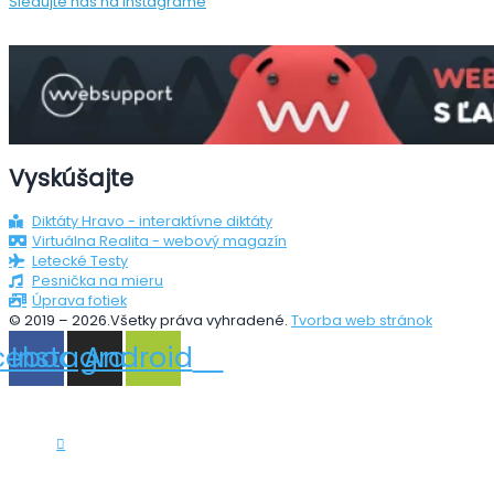
Sledujte nás na instagrame
Vyskúšajte
Diktáty Hravo - interaktívne diktáty
Virtuálna Realita - webový magazín
Letecké Testy
Pesnička na mieru
Úprava fotiek
© 2019 – 2026.Všetky práva vyhradené.
Tvorba web stránok
cebook
Instagram
Android