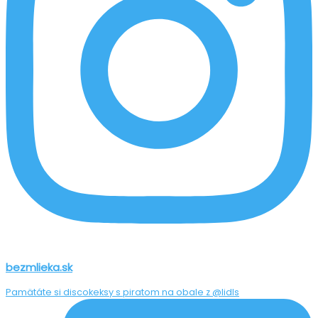
bezmlieka.sk
Pamätáte si discokeksy s piratom na obale z @lidls