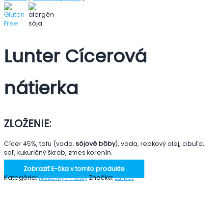
Lunter Cícerová
nátierka
ZLOŽENIE:
Cícer 45%, tofu (voda,
sójové bôby
), voda, repkový olej, cibuľa,
soľ, kukuričný škrob, zmes korenín.
Zobraziť E-čka v tomto produkte
Kategória:
Nátierky / Pasty
Značka:
Lunter