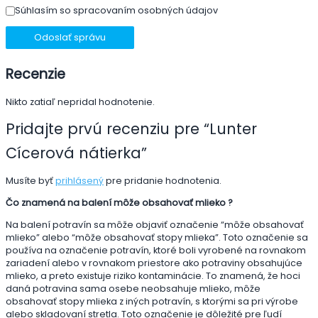
Súhlasím so spracovaním osobných údajov
Odoslať správu
Recenzie
Nikto zatiaľ nepridal hodnotenie.
Pridajte prvú recenziu pre “Lunter
Cícerová nátierka”
Musíte byť
prihlásený
pre pridanie hodnotenia.
Čo znamená na balení môže obsahovať mlieko ?
Na balení potravín sa môže objaviť označenie “môže obsahovať
mlieko” alebo “môže obsahovať stopy mlieka”. Toto označenie sa
používa na označenie potravín, ktoré boli vyrobené na rovnakom
zariadení alebo v rovnakom priestore ako potraviny obsahujúce
mlieko, a preto existuje riziko kontaminácie. To znamená, že hoci
daná potravina sama osebe neobsahuje mlieko, môže
obsahovať stopy mlieka z iných potravín, s ktorými sa pri výrobe
alebo skladovaní stretla. Toto označenie je dôležité pre ľudí