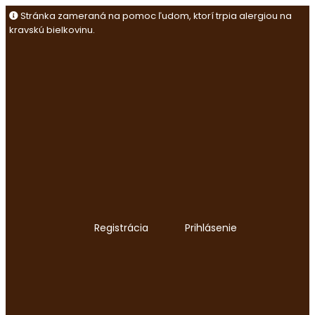
Preskočiť
Stránka zameraná na pomoc ľudom, ktorí trpia alergiou na
na
kravskú bielkovinu.
obsah
Registrácia
Prihlásenie