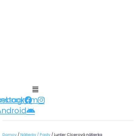
Main
cebook
Instagram
Menu
Android
Domov
/
Nátierky / Pasty
/ Lunter Cícerová nátierka