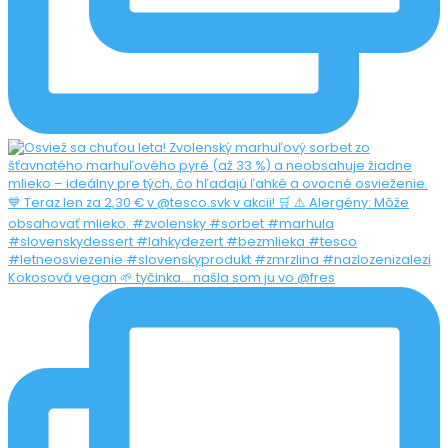
Kokosová vegan 🌱 tyčinka... našla som ju vo @fres