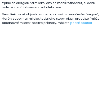
trpiacich alergiou na mlieko, aby sa mohli rozhodnúť, či danú
potravinu môžu konzumovať alebo nie.
Bezmlieka.sk už objavilo viacero potravín s označením “vegan”,
ktoré v sebe mali mlieko, teda jeho stopy. Ak pri produkte “môže
obsahovať mlieko” zacítite príznaky, môžete
podať podnet
.