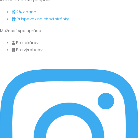
2% z dane
Príspevok na chod stránky
Možnosť spolupráce
Pre lekárov
Pre výrobcov