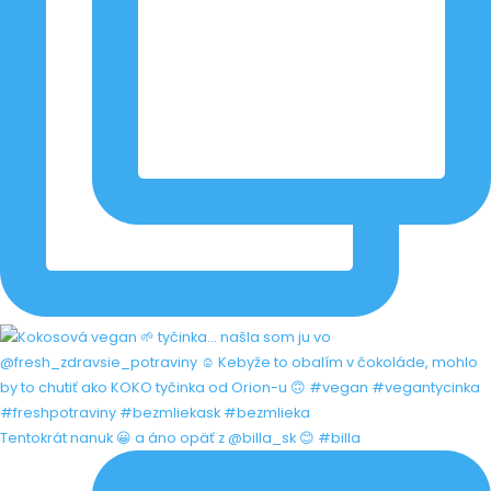
Tentokrát nanuk 😀 a áno opäť z @billa_sk 😊 #billa