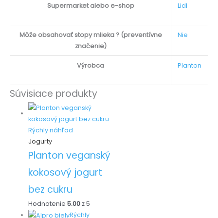
Supermarket alebo e-shop
Lidl
Môže obsahovať stopy mlieka ? (preventívne
Nie
značenie)
Výrobca
Planton
Súvisiace produkty
Rýchly náhľad
Jogurty
Planton veganský
kokosový jogurt
bez cukru
Hodnotenie
5.00
z 5
Rýchly