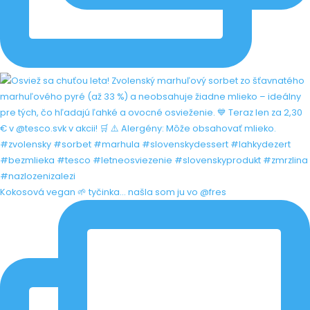
Kokosová vegan 🌱 tyčinka... našla som ju vo @fres