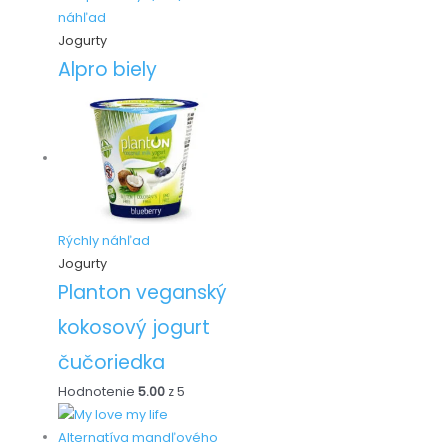
náhľad
Jogurty
Alpro biely
Rýchly náhľad
Jogurty
Planton veganský
kokosový jogurt
čučoriedka
Hodnotenie
5.00
z 5