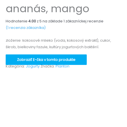
ananás, mango
Hodnotenie
4.00
z 5 na základe
1
zákazníckej recenzie
(
1
recenzia zákazníka)
zloženie: kokosové mlieko (voda, kokosový extrakt), cukor,
škrob, bielkoviny fazule, kultúry jogurtových baktérií.
Zobraziť E-čka v tomto produkte
Kategória:
Jogurty
Značka:
Planton