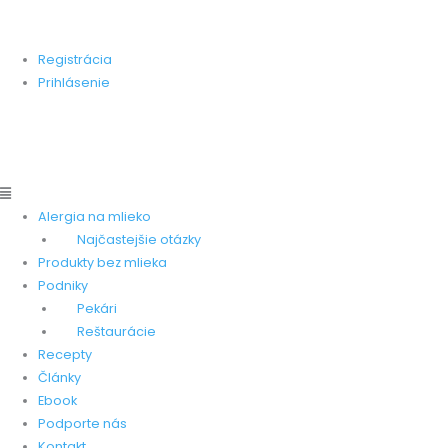
Preskočiť
Main
Main
Stránka zameraná na pomoc ľudom, ktorí trpia alergiou na
na
Menu
Menu
kravskú bielkovinu.
obsah
Registrácia
Prihlásenie
Pridať produkt
Pridať recept
Pridať pekareň
Pridať
reštauráciu
Alergia na mlieko
Najčastejšie otázky
Produkty bez mlieka
Podniky
Pekári
Reštaurácie
Recepty
Články
Ebook
Podporte nás
Kontakt