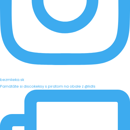
bezmlieka.sk
Pamätáte si discokeksy s piratom na obale z @lidls