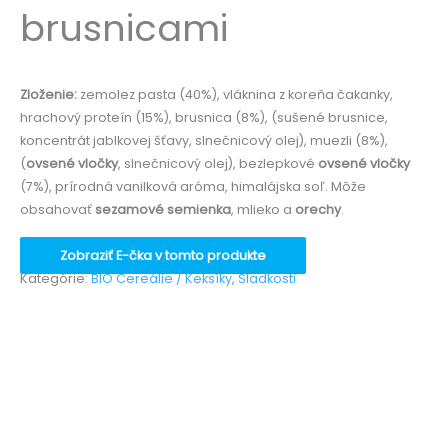
brusnicami
Zloženie:
zemolez pasta (40%), vláknina z koreňa čakanky,
hrachový proteín (15%), brusnica (8%), (sušené brusnice,
koncentrát jablkovej šťavy, slnečnicový olej), muezli (8%),
(
ovsené vločky
, slnečnicový olej), bezlepkové
ovsené vločky
(7%), prírodná vanilková aróma, himalájska soľ. Môže
obsahovať
sezamové semienka
, mlieko a
orechy
.
Zobraziť E-čka v tomto produkte
Kategórie:
BIO Cereálie / Keksíky
,
Sladkosti