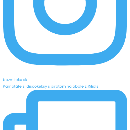
bezmlieka.sk
Pamätáte si discokeksy s piratom na obale z @lidls