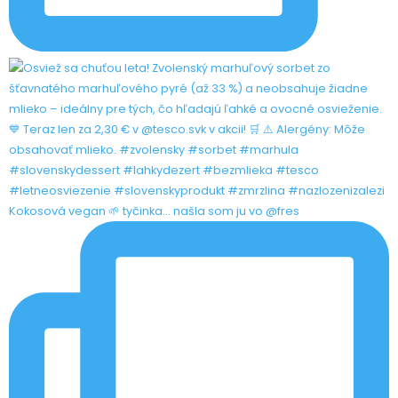
Kokosová vegan 🌱 tyčinka... našla som ju vo @fres