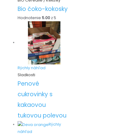
BIO Cereálie / Keksíky
Bio čoko-kokosky
Hodnotenie
5.00
z 5
Rýchly náhľad
Sladkosti
Penové
cukrovinky s
kakaovou
tukovou polevou
Rýchly
náhľad