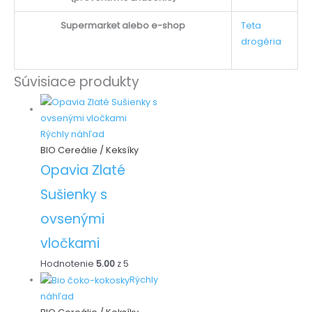
Supermarket alebo e-shop
Teta
drogéria
Súvisiace produkty
Rýchly náhľad
BIO Cereálie / Keksíky
Opavia Zlaté
Sušienky s
ovsenými
vločkami
Hodnotenie
5.00
z 5
Rýchly
náhľad