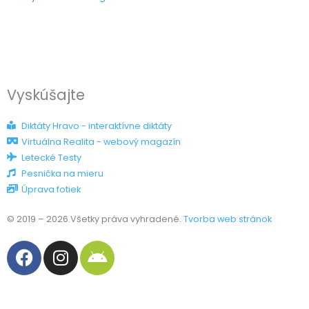
Vyskúšajte
Diktáty Hravo - interaktívne diktáty
Virtuálna Realita - webový magazín
Letecké Testy
Pesnička na mieru
Úprava fotiek
© 2019 – 2026.Všetky práva vyhradené.
Tvorba web stránok
F
I
A
a
n
n
c
s
d
e
t
r