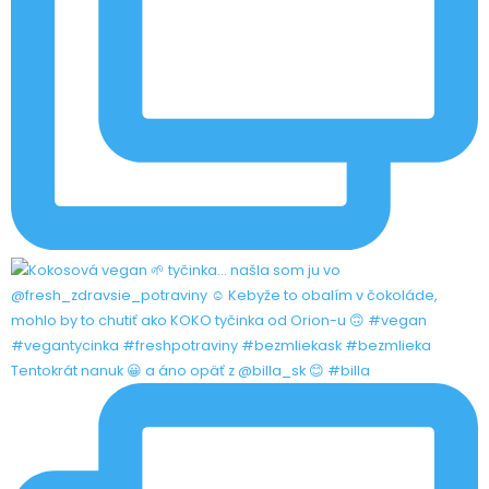
Tentokrát nanuk 😀 a áno opäť z @billa_sk 😊 #billa