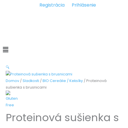
Preskočiť
Registrácia
Prihlásenie
na
obsah
Pridať produkt
Pridať recept
Pridať pekareň
Pridať
reštauráciu
Main
Menu
🔍
Domov
/
Sladkosti
/
BIO Cereálie / Keksíky
/ Proteinová
sušienka s brusnicami
Proteinová sušienka s