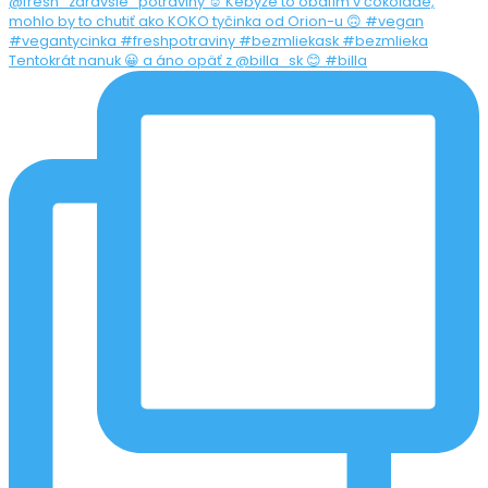
Tentokrát nanuk 😀 a áno opäť z @billa_sk 😊 #billa