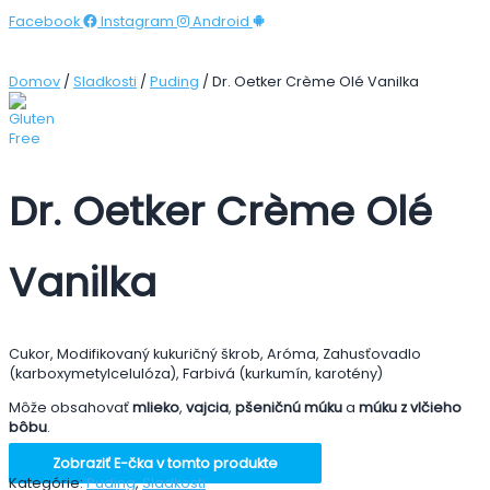
Facebook
Instagram
Android
Domov
/
Sladkosti
/
Puding
/ Dr. Oetker Crème Olé Vanilka
Dr. Oetker Crème Olé
Vanilka
Cukor, Modifikovaný kukuričný škrob, Aróma, Zahusťovadlo
(karboxymetylcelulóza), Farbivá (kurkumín, karotény)
Môže obsahovať
mlieko
,
vajcia
,
pšeničnú múku
a
múku z vlčieho
bôbu
.
Zobraziť E-čka v tomto produkte
Kategórie:
Puding
,
Sladkosti