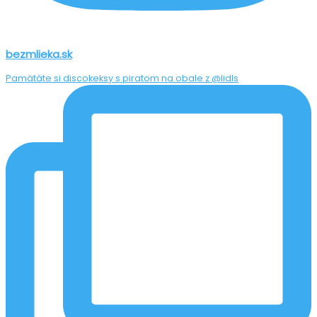
bezmlieka.sk
Pamätáte si discokeksy s piratom na obale z @lidls