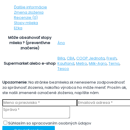
Ďalšie informácie
Zmena zloženia
Recenzie (0)
Stopy mlieka
Ečka
Môže obsahovať stopy
Áno
mlieka ? (preventívne
značenie)
Billa
,
CBA
,
COOP Jednota
,
Fresh
,
Kaufland
,
Metro
,
Milk-Agro
,
Terno
,
Supermarket alebo e-shop
Tesco
Upozornenie:
Na stránke bezmlieka.sk nenesieme zodpovednosť
za správnosť zlozenia, nakoľko výrobca ho môže meniť. Prosím ak,
ste našli zmenené označené zloženia, napíšte nám.
Súhlasím so spracovaním osobných údajov