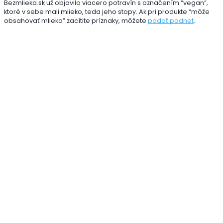
Bezmlieka.sk už objavilo viacero potravín s označením “vegan”,
ktoré v sebe mali mlieko, teda jeho stopy. Ak pri produkte “môže
obsahovať mlieko” zacítite príznaky, môžete
podať podnet
.