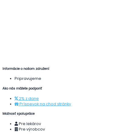
Informácie o našom združení
Pripravujeme
Ako nás môžete podporiť
2% z dane
Príspevok na chod stránky
Možnosť spolupráce
Pre lekárov
Pre výrobcov