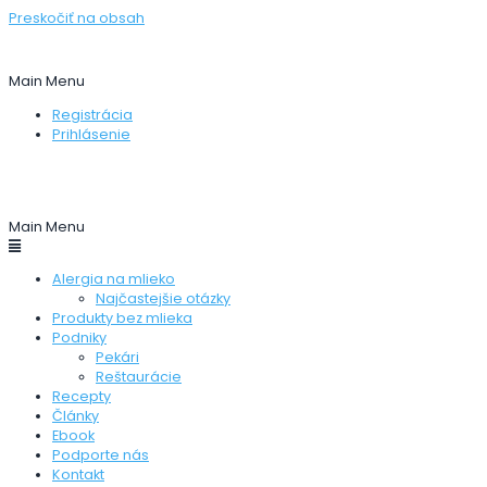
Preskočiť na obsah
Stránka zameraná na pomoc ľudom, ktorí trpia alergiou na
kravskú bielkovinu.
Main Menu
Registrácia
Prihlásenie
Pridať produkt
Pridať recept
Pridať pekareň
Pridať
reštauráciu
Main Menu
Alergia na mlieko
Najčastejšie otázky
Produkty bez mlieka
Podniky
Pekári
Reštaurácie
Recepty
Články
Ebook
Podporte nás
Kontakt