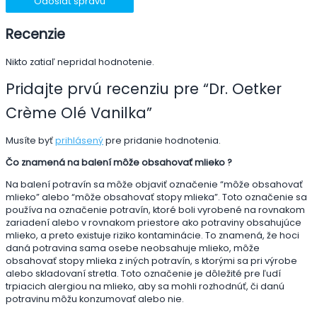
Odoslať správu
Recenzie
Nikto zatiaľ nepridal hodnotenie.
Pridajte prvú recenziu pre “Dr. Oetker
Crème Olé Vanilka”
Musíte byť
prihlásený
pre pridanie hodnotenia.
Čo znamená na balení môže obsahovať mlieko ?
Na balení potravín sa môže objaviť označenie “môže obsahovať
mlieko” alebo “môže obsahovať stopy mlieka”. Toto označenie sa
používa na označenie potravín, ktoré boli vyrobené na rovnakom
zariadení alebo v rovnakom priestore ako potraviny obsahujúce
mlieko, a preto existuje riziko kontaminácie. To znamená, že hoci
daná potravina sama osebe neobsahuje mlieko, môže
obsahovať stopy mlieka z iných potravín, s ktorými sa pri výrobe
alebo skladovaní stretla. Toto označenie je dôležité pre ľudí
trpiacich alergiou na mlieko, aby sa mohli rozhodnúť, či danú
potravinu môžu konzumovať alebo nie.