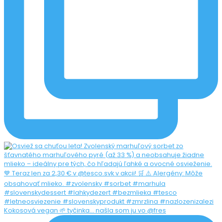
Kokosová vegan 🌱 tyčinka... našla som ju vo @fres