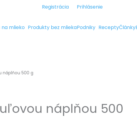
Registrácia
Prihlásenie
a na mlieko
Produkty bez mlieka
Podniky
Recepty
Články
u náplňou 500 g
huľovou náplňou 500