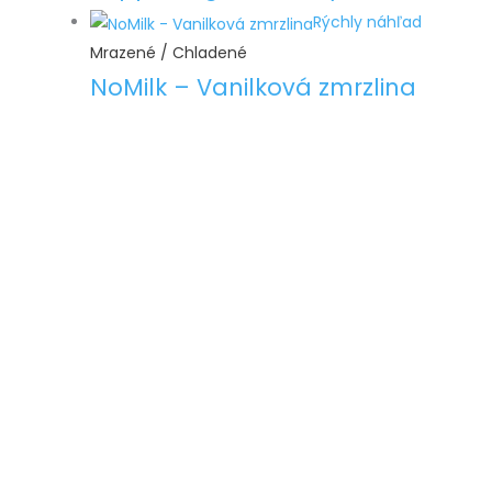
Rýchly náhľad
Mrazené / Chladené
NoMilk – Vanilková zmrzlina