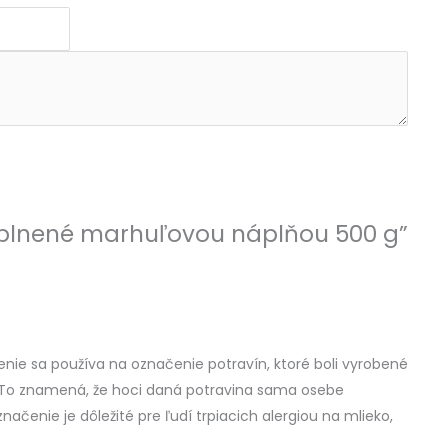
ky plnené marhuľovou náplňou 500 g”
nie sa používa na označenie potravín, ktoré boli vyrobené
e. To znamená, že hoci daná potravina sama osebe
ačenie je dôležité pre ľudí trpiacich alergiou na mlieko,