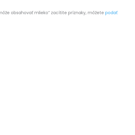
 “môže obsahovať mlieko” zacítite príznaky, môžete
podať