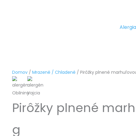
Preskočiť
Stránka zameraná na pomoc ľudom, ktorí trpia alergiou na
na
kravskú bielkovinu.
obsah
Alergi
Domov
/
Mrazené / Chladené
/ Pirôžky plnené marhuľovo
Pirôžky plnené mar
g