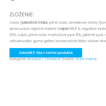
ZLOŽENIE:
Cesto [
pšeničná múka
, pitná voda, zemiakové vločky (kon
spracovaná vaječná melanž (
vajcia
99,9 %, regulátor kysl
30%, cukor, pitná voda, marhuľové pyré 15%, jablčné pyré, m
zahusťovadlo: guma gellan, konzervačná látka: sorban dras
Zobraziť E-čka v tomto produkte
Kategória:
Mrazené / Chladené
Značka:
Stara mama