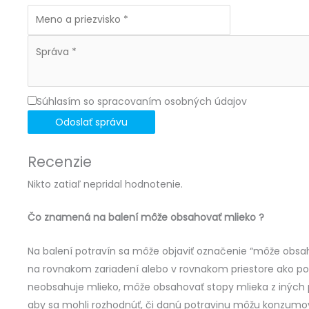
Súhlasím so spracovaním osobných údajov
Odoslať správu
Recenzie
Nikto zatiaľ nepridal hodnotenie.
Čo znamená na balení môže obsahovať mlieko ?
Na balení potravín sa môže objaviť označenie “môže obsah
na rovnakom zariadení alebo v rovnakom priestore ako pot
neobsahuje mlieko, môže obsahovať stopy mlieka z iných pot
aby sa mohli rozhodnúť, či danú potravinu môžu konzumov