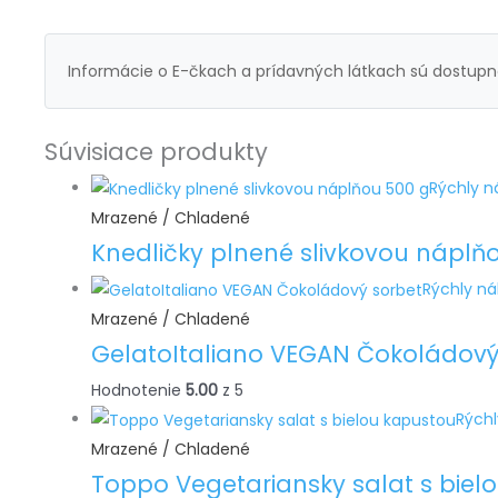
Informácie o E-čkach a prídavných látkach sú dostupné
Súvisiace produkty
Rýchly n
Mrazené / Chladené
Knedličky plnené slivkovou náplň
Rýchly n
Mrazené / Chladené
GelatoItaliano VEGAN Čokoládový
Hodnotenie
5.00
z 5
Rých
Mrazené / Chladené
Toppo Vegetariansky salat s biel