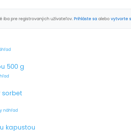
 iba pre registrovaných užívateľov.
Prihláste sa
alebo
vytvorte s
áhľad
ou 500 g
áhľad
 sorbet
ly náhľad
ou kapustou