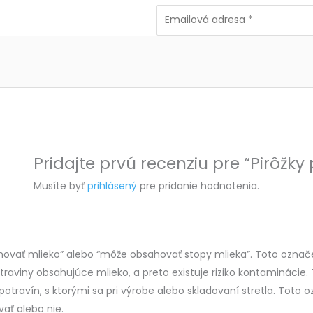
Pridajte prvú recenziu pre “Pirôž
Musíte byť
prihlásený
pre pridanie hodnotenia.
ovať mlieko” alebo “môže obsahovať stopy mlieka”. Toto označe
raviny obsahujúce mlieko, a preto existuje riziko kontamináci
ravín, s ktorými sa pri výrobe alebo skladovaní stretla. Toto ozn
ať alebo nie.