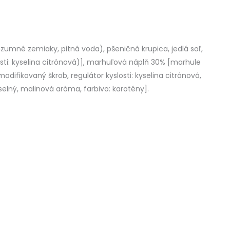
zumné zemiaky, pitná voda), pšeničná krupica, jedlá soľ,
osti: kyselina citrónová)], marhuľová náplň 30% [marhule
odifikovaný škrob, regulátor kyslosti: kyselina citrónová,
elný, malinová aróma, farbivo: karotény].