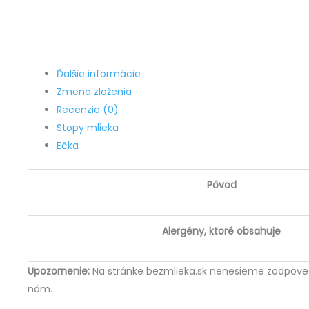
Ďalšie informácie
Zmena zloženia
Recenzie (0)
Stopy mlieka
Ečka
Pôvod
Alergény, ktoré obsahuje
Upozornenie:
Na stránke bezmlieka.sk nenesieme zodpovedn
nám.