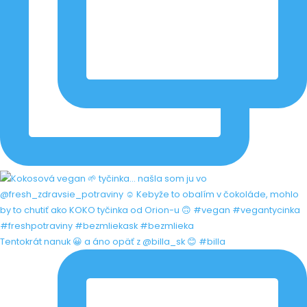
Tentokrát nanuk 😀 a áno opäť z @billa_sk 😊 #billa