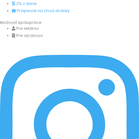
2% z dane
Príspevok na chod stránky
Možnosť spolupráce
Pre lekárov
Pre výrobcov