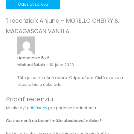
Odoslať správu
1 recenzia k
Anjuna – MORELLO CHERRY &
MADAGASCAN VANILLA
Hodnotenie
5
z 5
Michael Šubák
–
10. júna 2023
Táto je neskutočné dobra. Odporúčam. Čisté ovocie a
užasna biela čokoláda.
Pridať recenziu
Musíte byť
prihlásený
pre pridanie hodnotenia.
Čo znamená na balení môže obsahovať mlieko ?
Na balení potravín sa môže objaviť označenie “môže