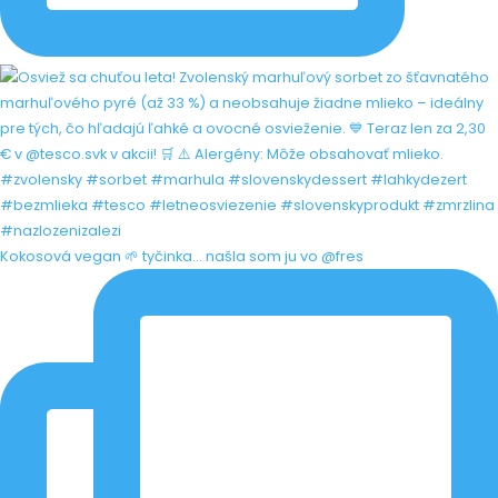
Kokosová vegan 🌱 tyčinka... našla som ju vo @fres