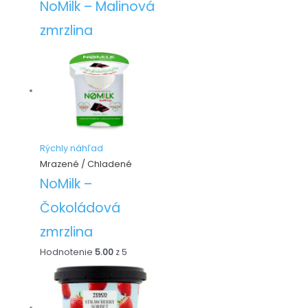
NoMilk – Malinová
zmrzlina
Rýchly náhľad
Mrazené / Chladené
NoMilk –
Čokoládová
zmrzlina
Hodnotenie
5.00
z 5