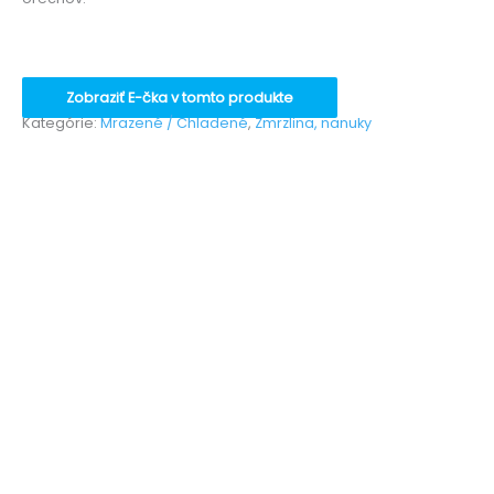
Zobraziť E-čka v tomto produkte
Kategórie:
Mrazené / Chladené
,
Zmrzlina, nanuky