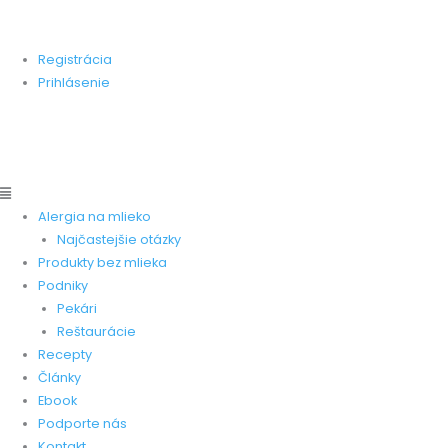
Preskočiť
Main
Main
Stránka zameraná na pomoc ľudom, ktorí trpia alergiou na
na
Menu
Menu
kravskú bielkovinu.
obsah
Registrácia
Prihlásenie
Pridať produkt
Pridať recept
Pridať pekareň
Pridať
reštauráciu
Alergia na mlieko
Najčastejšie otázky
Produkty bez mlieka
Podniky
Pekári
Reštaurácie
Recepty
Články
Ebook
Podporte nás
Kontakt