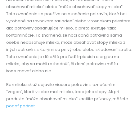
obsahovať mlieko” alebo “môže obsahovať stopy mlieka”.
Toto označenie sa používa na označenie potravín, ktoré boli
vyrobené na rovnakom zariadení alebo v rovnakom priestore
ako potraviny obsahujúce mlieko, a preto existuje riziko
kontaminácie. To znamená, že hoci daná potravina sama
osebe neobsahuje mlieko, môže obsahovať stopy mlieka z
iných potravín, s ktorými sa pri výrobe alebo skladovaní stretla.
Toto označenie je dôležité pre ľudí trpiacich alergiou na
mlieko, aby sa mohli rozhodnúť, či danú potravinu môžu
konzumovať alebo nie.
Bezmlieka.sk už objavilo viacero potravín s označením
“vegan”, ktoré v sebe mali mlieko, teda jeho stopy. Ak pri
produkte “môže obsahovať mlieko” zacítite príznaky, môžete
podať podnet
.