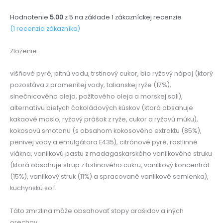
Hodnotenie
5.00
z 5 na základe
1
zákazníckej recenzie
(
1
recenzia zákazníka)
Zloženie:
višňové pyré, pitnú vodu, trstinový cukor, bio ryžový nápoj (ktorý
pozostáva z pramenitej vody, talianskej ryže (17%),
slnečnicového oleja, požltového oleja a morskej soli),
alternatívu bielych čokoládových kúskov (ktorá obsahuje
kakaové maslo, ryžový prášok z ryže, cukor a ryžovú múku),
kokosovú smotanu (s obsahom kokosového extraktu (85%),
penivej vody a emulgátora E435), citrónové pyré, rastlinné
vlákna, vanilkovú pastu z madagaskarského vanilkového struku
(ktorá obsahuje strup z trstinového cukru, vanilkový koncentrát
(15%), vanilkový struk (11%) a spracované vanilkové semienka),
kuchynskú soľ.
Táto zmrzlina môže obsahovať stopy arašidov a iných
orechov.