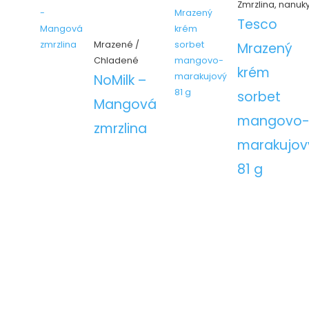
Zmrzlina, nanuk
Tesco
Mrazené /
Mrazený
Chladené
krém
NoMilk –
sorbet
Mangová
mangovo
zmrzlina
marakujov
81 g