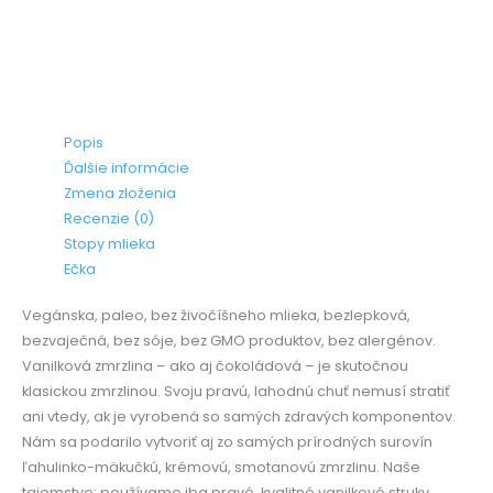
Popis
Ďalšie informácie
Zmena zloženia
Recenzie (0)
Stopy mlieka
Ečka
Vegánska, paleo, bez živočíšneho mlieka, bezlepková,
bezvaječná, bez sóje, bez GMO produktov, bez alergénov.
Vanilková zmrzlina – ako aj čokoládová – je skutočnou
klasickou zmrzlinou. Svoju pravú, lahodnú chuť nemusí stratiť
ani vtedy, ak je vyrobená so samých zdravých komponentov.
Nám sa podarilo vytvoriť aj zo samých prírodných surovín
ľahulinko-mäkučkú, krémovú, smotanovú zmrzlinu. Naše
tajomstvo: používame iba pravé, kvalitné vanilkové struky.