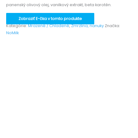
panenský olivový olej, vanilkový extrakt, beta karotén.
Zobraziť E-čka v tomto produkte
Kategórie:
Mrazené / Chladené
,
Zmrzlina, nanuky
Značka:
NoMilk