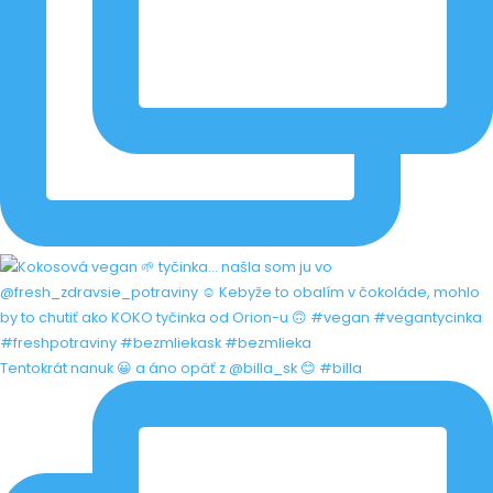
Tentokrát nanuk 😀 a áno opäť z @billa_sk 😊 #billa