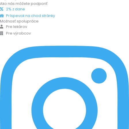
Ako nás môžete podporiť
2% z dane
Príspevok na chod stránky
Možnosť spolupráce
Pre lekárov
Pre výrobcov