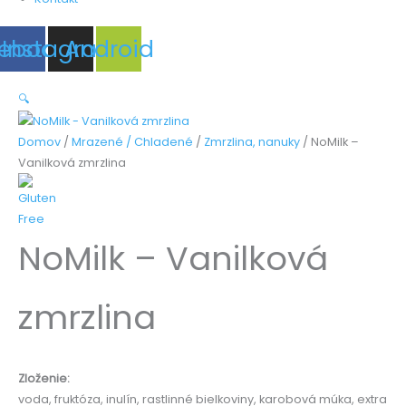
ebook
Instagram
Android
🔍
Domov
/
Mrazené / Chladené
/
Zmrzlina, nanuky
/ NoMilk –
Vanilková zmrzlina
NoMilk – Vanilková
zmrzlina
Zloženie:
voda, fruktóza, inulín, rastlinné bielkoviny, karobová múka, extra