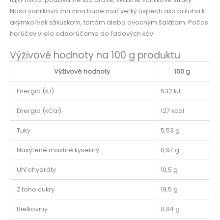
Naša vanilková zmrzlina bude mať veľký úspech ako príloha k
akýmkoľvek zákuskom, tortám alebo ovocným šalátom. Počas
horúčav vrelo odporúčame do ľadových káv!
Výživové hodnoty na 100 g produktu
Výživové hodnoty
100 g
Energia (kJ)
532 kJ
Energia (kCal)
127 kcal
Tuky
5,53 g
Nasýtené mastné kyseliny
0,97 g
Uhľohydráty
19,5 g
Z toho cukry
19,5 g
Bielkoviny
0,84 g