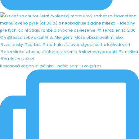
Kokosová vegan 🌱 tyčinka... našla som ju vo @fres