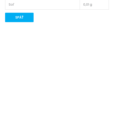
Soľ
0,01 g
SPÄŤ