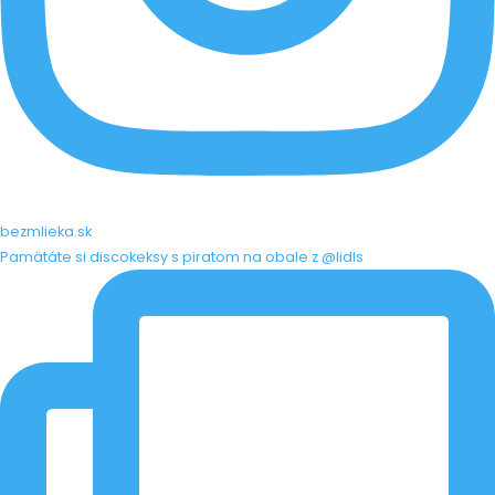
bezmlieka.sk
Pamätáte si discokeksy s piratom na obale z @lidls