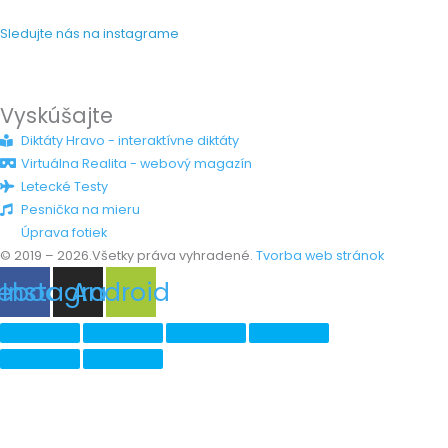
Sledujte nás na instagrame
Vyskúšajte
Diktáty Hravo - interaktívne diktáty
Virtuálna Realita - webový magazín
Letecké Testy
Pesnička na mieru
Úprava fotiek
© 2019 – 2026.Všetky práva vyhradené.
Tvorba web stránok
ebook
Instagram
Android