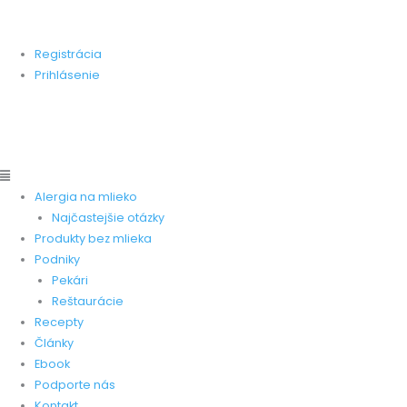
Preskočiť
Main
Main
Stránka zameraná na pomoc ľudom, ktorí trpia alergiou na
na
Menu
Menu
kravskú bielkovinu.
obsah
Registrácia
Prihlásenie
Pridať produkt
Pridať recept
Pridať pekareň
Pridať
reštauráciu
Alergia na mlieko
Najčastejšie otázky
Produkty bez mlieka
Podniky
Pekári
Reštaurácie
Recepty
Články
Ebook
Podporte nás
Kontakt