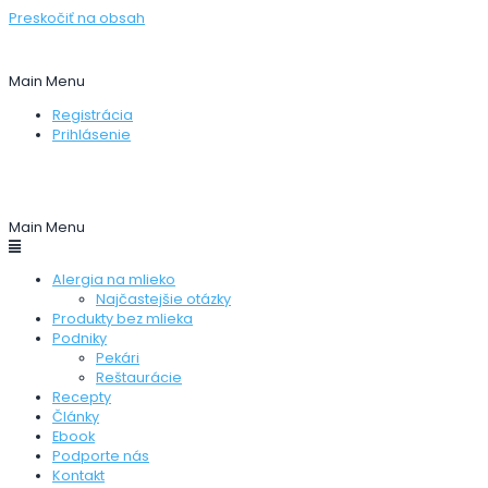
Preskočiť na obsah
Stránka zameraná na pomoc ľudom, ktorí trpia alergiou na
kravskú bielkovinu.
Main Menu
Registrácia
Prihlásenie
Pridať produkt
Pridať recept
Pridať pekareň
Pridať
reštauráciu
Main Menu
Alergia na mlieko
Najčastejšie otázky
Produkty bez mlieka
Podniky
Pekári
Reštaurácie
Recepty
Články
Ebook
Podporte nás
Kontakt