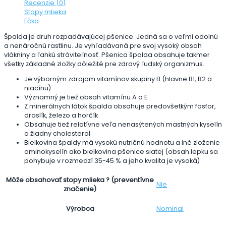
Recenzie (0)
Stopy mlieka
Ečka
Špalda je druh rozpadávajúcej pšenice. Jedná sa o veľmi odolnú
a nenáročnú rastlinu. Je vyhľadávaná pre svoj vysoký obsah
vlákniny a ľahkú stráviteľnosť. Pšenica špalda obsahuje takmer
všetky základné zložky dôležité pre zdravý ľudský organizmus.
Je výborným zdrojom vitamínov skupiny B (hlavne B1, B2 a
niacínu)
Významný je tiež obsah vitamínu A a E
Z minerálnych látok špalda obsahuje predovšetkým fosfor,
draslík, železo a horčík
Obsahuje tiež relatívne veľa nenasýtených mastných kyselín
a žiadny cholesterol
Bielkovina špaldy má vysokú nutričnú hodnotu a iné zloženie
aminokyselín ako bielkovina pšenice siatej (obsah lepku sa
pohybuje v rozmedzí 35-45 % a jeho kvalita je vysoká)
Môže obsahovať stopy mlieka ? (preventívne
Nie
značenie)
Nominal
Výrobca