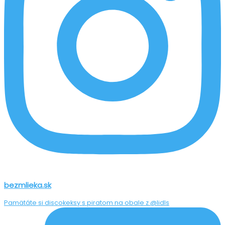
bezmlieka.sk
Pamätáte si discokeksy s piratom na obale z @lidls