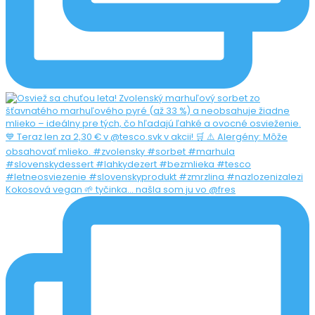
Kokosová vegan 🌱 tyčinka... našla som ju vo @fres