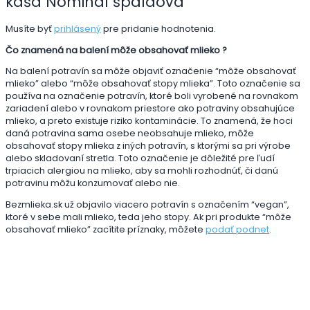
kaša Nominal špaldová”
Musíte byť
prihlásený
pre pridanie hodnotenia.
Čo znamená na balení môže obsahovať mlieko ?
Na balení potravín sa môže objaviť označenie “môže obsahovať
mlieko” alebo “môže obsahovať stopy mlieka”. Toto označenie sa
používa na označenie potravín, ktoré boli vyrobené na rovnakom
zariadení alebo v rovnakom priestore ako potraviny obsahujúce
mlieko, a preto existuje riziko kontaminácie. To znamená, že hoci
daná potravina sama osebe neobsahuje mlieko, môže
obsahovať stopy mlieka z iných potravín, s ktorými sa pri výrobe
alebo skladovaní stretla. Toto označenie je dôležité pre ľudí
trpiacich alergiou na mlieko, aby sa mohli rozhodnúť, či danú
potravinu môžu konzumovať alebo nie.
Bezmlieka.sk už objavilo viacero potravín s označením “vegan”,
ktoré v sebe mali mlieko, teda jeho stopy. Ak pri produkte “môže
obsahovať mlieko” zacítite príznaky, môžete
podať podnet
.