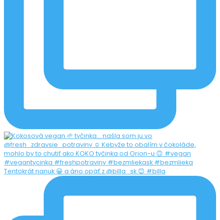
Tentokrát nanuk 😀 a áno opäť z @billa_sk 😊 #billa