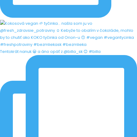
Tentokrát nanuk 😀 a áno opäť z @billa_sk 😊 #billa