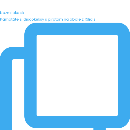
bezmlieka.sk
Pamätáte si discokeksy s piratom na obale z @lidls