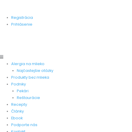
Preskočiť
Main
Main
Stránka zameraná na pomoc ľudom, ktorí trpia alergiou na
na
Menu
Menu
kravskú bielkovinu.
obsah
Registrácia
Prihlásenie
Pridať produkt
Pridať recept
Pridať pekareň
Pridať
reštauráciu
Alergia na mlieko
Najčastejšie otázky
Produkty bez mlieka
Podniky
Pekári
Reštaurácie
Recepty
Články
Ebook
Podporte nás
Kontakt