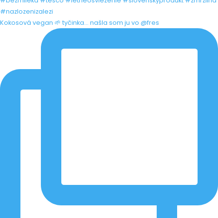
Kokosová vegan 🌱 tyčinka... našla som ju vo @fres