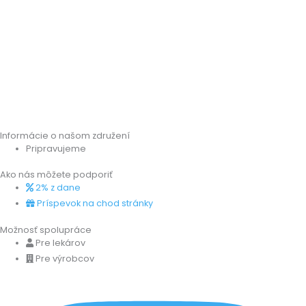
Informácie o našom združení
Pripravujeme
Ako nás môžete podporiť
2% z dane
Príspevok na chod stránky
Možnosť spolupráce
Pre lekárov
Pre výrobcov