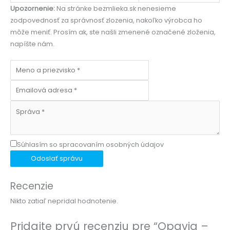
Upozornenie:
Na stránke bezmlieka.sk nenesieme
zodpovednosť za správnosť zlozenia, nakoľko výrobca ho
môže meniť. Prosím ak, ste našli zmenené označené zloženia,
napíšte nám.
Súhlasím so spracovaním osobných údajov
Odoslať správu
Recenzie
Nikto zatiaľ nepridal hodnotenie.
Pridajte prvú recenziu pre “Opavia –