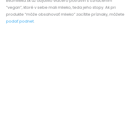
Bezmlieka.sk už objavilo viacero potravín s označením
“vegan”, ktoré v sebe mali mlieko, teda jeho stopy. Ak pri
produkte “môže obsahovať mlieko” zacítite príznaky, môžete
podať podnet
.