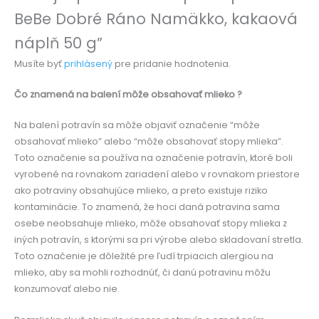
BeBe Dobré Ráno Namäkko, kakaová
náplň 50 g”
Musíte byť
prihlásený
pre pridanie hodnotenia.
Čo znamená na balení môže obsahovať mlieko ?
Na balení potravín sa môže objaviť označenie “môže
obsahovať mlieko” alebo “môže obsahovať stopy mlieka”.
Toto označenie sa používa na označenie potravín, ktoré boli
vyrobené na rovnakom zariadení alebo v rovnakom priestore
ako potraviny obsahujúce mlieko, a preto existuje riziko
kontaminácie. To znamená, že hoci daná potravina sama
osebe neobsahuje mlieko, môže obsahovať stopy mlieka z
iných potravín, s ktorými sa pri výrobe alebo skladovaní stretla.
Toto označenie je dôležité pre ľudí trpiacich alergiou na
mlieko, aby sa mohli rozhodnúť, či danú potravinu môžu
konzumovať alebo nie.