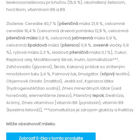
lieskovoorieškovou príchuťou (15,6 %), obohatený železom,
horčíkom, vitamínom B6 a B9.
Zloženie: Cereálie 40,7 % [
pšeničná
múka 21,9 %, celozrnné
cereálie 16,4 % (celozrnná drvená pohánka 12,8 %, celozrnná
pšeničná múka
0,9 %, celozrnná
jačmenná
múka 0,9 %,
celozrnná
špaldová
múka (
pšenica
) 0,9 %,
ovsené
vločky 0,9
%), ryžová múka 2,3 %, sladová
pšeničná
múka 0,1 %], Cukor,
Repkový olej, Modifikovaný škrob, Inulín, Izomaltulóza***,
Zvlhčovadlo (glycerol), Škrob, Kakaový prášok so zníženým
množstvom tuku 2,4 %, Palmový tuk, Emulgátor (
sójový
lecitín),
Objemové činidlo (maltitol), Jedlá soľ, Kypriaca látka
(hydrogenuhličitan sodný), Zmes minerálnych látok (oxid
horečnatý, elementárne železo), Pšeničný
lepok
, Dextróza,
Arómy, Zmes vitamínov [vitamín B6 (pyridoxín), vitamín B9
(kyselina listová)], ***izomaltulóza je zdrojom glukózy a fruktózy
Môže obsahovať mlieko.
Zobraziť E-čka v tomto produkte