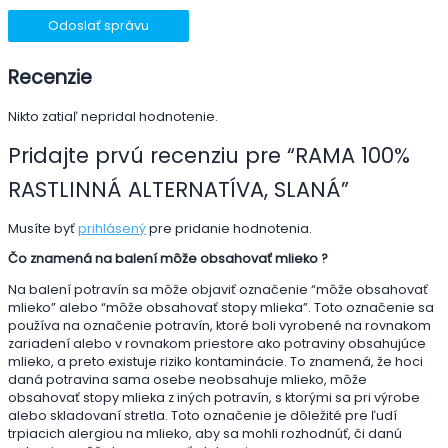
Odoslať správu
Recenzie
Nikto zatiaľ nepridal hodnotenie.
Pridajte prvú recenziu pre “RAMA 100%
RASTLINNÁ ALTERNATÍVA, SLANÁ”
Musíte byť
prihlásený
pre pridanie hodnotenia.
Čo znamená na balení môže obsahovať mlieko ?
Na balení potravín sa môže objaviť označenie “môže obsahovať
mlieko” alebo “môže obsahovať stopy mlieka”. Toto označenie sa
používa na označenie potravín, ktoré boli vyrobené na rovnakom
zariadení alebo v rovnakom priestore ako potraviny obsahujúce
mlieko, a preto existuje riziko kontaminácie. To znamená, že hoci
daná potravina sama osebe neobsahuje mlieko, môže
obsahovať stopy mlieka z iných potravín, s ktorými sa pri výrobe
alebo skladovaní stretla. Toto označenie je dôležité pre ľudí
trpiacich alergiou na mlieko, aby sa mohli rozhodnúť, či danú