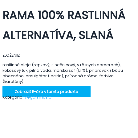
RAMA 100% RASTLINNÁ
ALTERNATÍVA, SLANÁ
ZLOŽENIE:
rastlinné oleje (repkový, slnečnicový, v rôznych pomeroch),
kokosový tuk, pitná voda, morská soľ (1,1 %), prípravok z bôbu
obecného, emulgátor (lecitín), prírodná aróma, farbivo
(karotény).
Zobraziť E-čka v tomto produkte
Kategória:
Vegán maslo