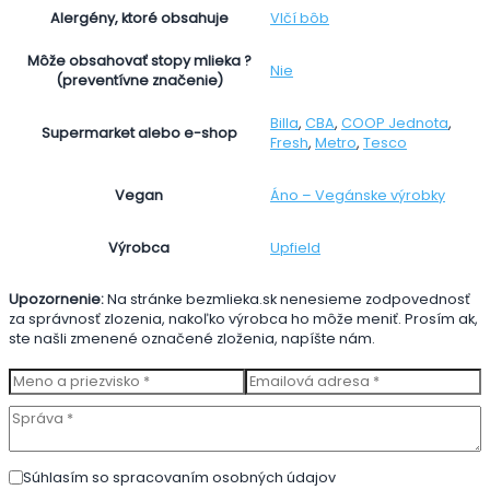
Vlčí bôb
Alergény, ktoré obsahuje
Môže obsahovať stopy mlieka ?
Nie
(preventívne značenie)
Billa
,
CBA
,
COOP Jednota
,
Supermarket alebo e-shop
Fresh
,
Metro
,
Tesco
Áno – Vegánske výrobky
Vegan
Upfield
Výrobca
Upozornenie:
Na stránke bezmlieka.sk nenesieme zodpovednosť
za správnosť zlozenia, nakoľko výrobca ho môže meniť. Prosím ak,
ste našli zmenené označené zloženia, napíšte nám.
Súhlasím so spracovaním osobných údajov