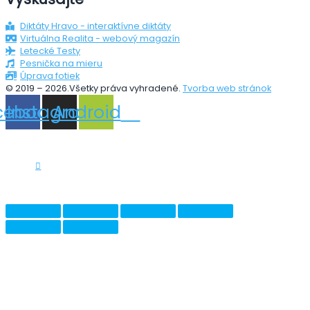
Diktáty Hravo - interaktívne diktáty
Virtuálna Realita - webový magazín
Letecké Testy
Pesnička na mieru
Úprava fotiek
© 2019 – 2026.Všetky práva vyhradené.
Tvorba web stránok
cebook
Instagram
Android