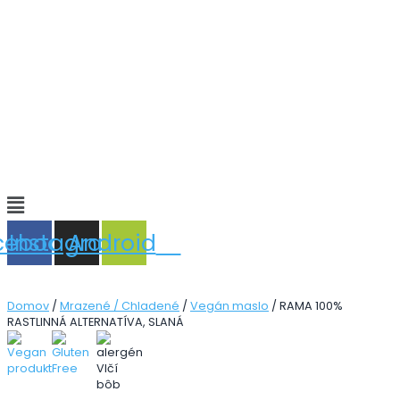
Main
Menu
cebook
Instagram
Android
Domov
/
Mrazené / Chladené
/
Vegán maslo
/ RAMA 100%
RASTLINNÁ ALTERNATÍVA, SLANÁ