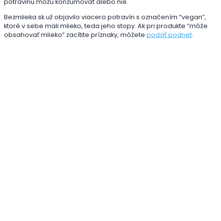
potravinu môžu konzumovať alebo nie.
Bezmlieka.sk už objavilo viacero potravín s označením “vegan”,
ktoré v sebe mali mlieko, teda jeho stopy. Ak pri produkte “môže
obsahovať mlieko” zacítite príznaky, môžete
podať podnet
.