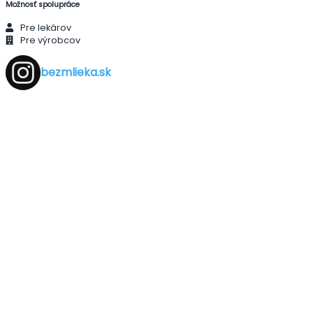
Možnosť spolupráce
Pre lekárov
Pre výrobcov
bezmlieka.sk