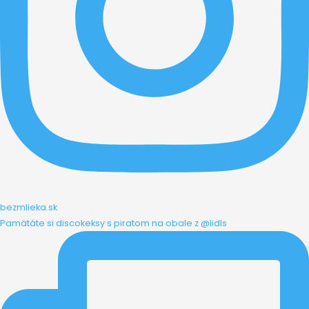
bezmlieka.sk
Pamätáte si discokeksy s piratom na obale z @lidls