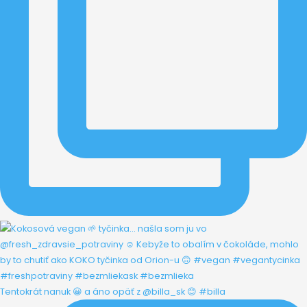
Tentokrát nanuk 😀 a áno opäť z @billa_sk 😊 #billa