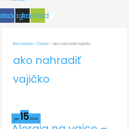
ebook
Instagram
Android
Bez mlieka
>
Články
>
ako nahradiť vajičko
ako nahradiť
vajičko
15
jan
2023
Alergia
Alergia na vajce –
na