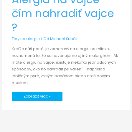
vajce
–
čím
čím nahradiť vajce
nahradiť
vajce
?
?
Tipy na alergiu
/ Od
Michael Šubák
Keďže náš portál je zameraný na alergiu na mlieko,
neznamená to, že sa nevenujeme aj iným alergikom. Ak
máte alergiu na vajce, existuje niekoľko jednoduchých
spôsobov, ako ho nahradiť pri varení – napríklad
jablčným pyré, zrelým banánom alebo arašidovým
maslom.
Zobraziť viac »