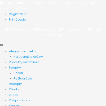
Preskočiť
Main
Main
Stránka zameraná na pomoc ľudom, ktorí trpia alergiou na
na
Menu
Menu
kravskú bielkovinu.
obsah
Registrácia
Prihlásenie
Pridať produkt
Pridať recept
Pridať pekareň
Pridať
reštauráciu
Alergia na mlieko
Najčastejšie otázky
Produkty bez mlieka
Podniky
Pekári
Reštaurácie
Recepty
Články
Ebook
Podporte nás
Kontakt