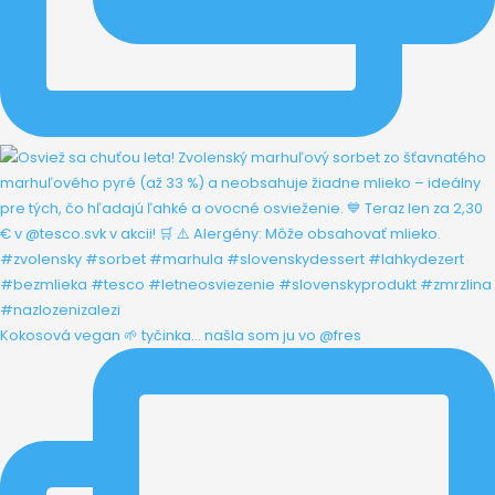
Kokosová vegan 🌱 tyčinka... našla som ju vo @fres