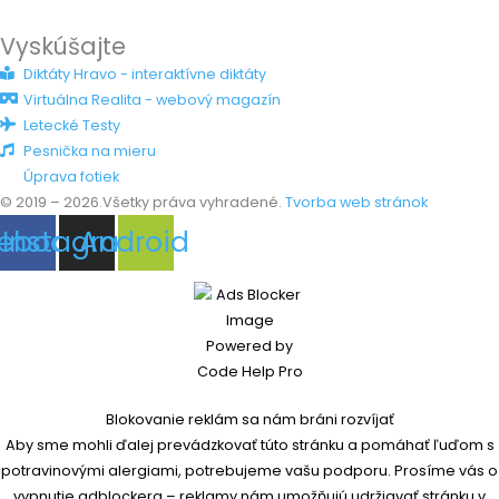
Vyskúšajte
Diktáty Hravo - interaktívne diktáty
Virtuálna Realita - webový magazín
Letecké Testy
Pesnička na mieru
Úprava fotiek
© 2019 – 2026.Všetky práva vyhradené.
Tvorba web stránok
ebook
Instagram
Android
Blokovanie reklám sa nám bráni rozvíjať
Aby sme mohli ďalej prevádzkovať túto stránku a pomáhať ľuďom s
potravinovými alergiami, potrebujeme vašu podporu. Prosíme vás o
vypnutie adblockera – reklamy nám umožňujú udržiavať stránku v