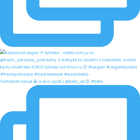
Tentokrát nanuk 😀 a áno opäť z @billa_sk 😊 #billa