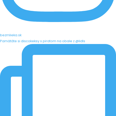
bezmlieka.sk
Pamätáte si discokeksy s piratom na obale z @lidls