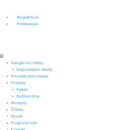
Preskočiť
Main
Main
Stránka zameraná na pomoc ľudom, ktorí trpia alergiou na
na
Menu
Menu
kravskú bielkovinu.
obsah
Registrácia
Prihlásenie
Pridať produkt
Pridať recept
Pridať pekareň
Pridať
reštauráciu
Alergia na mlieko
Najčastejšie otázky
Produkty bez mlieka
Podniky
Pekári
Reštaurácie
Recepty
Články
Ebook
Podporte nás
Kontakt