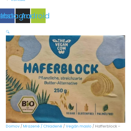
ebook
Instagram
Android
🔍
Domov
/
Mrazené / Chladené
/
Vegán maslo
/ Hafferblock –