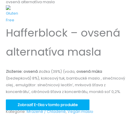
ovsená alternatíva masla
Hafferblock – ovsená
alternatíva masla
Zloženie:
ovsená
zložka (39%) (voda,
ovsená múka
(bezlepková) 8%), kokosový tuk, bambucké maslo , slnečnicový
olej , emulgátor: slnečnicový lecitín’, mrkvová šťava z
koncentrátu’, citrónová šťava z koncentrátu, morská soľ 0,2%.
Zobraziť E-čka v tomto produkte
Kategórie:
Mrazené / Chladené
,
Vegán maslo