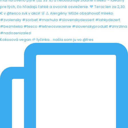
Kokosová vegan 🌱 tyčinka... našla som ju vo @fres