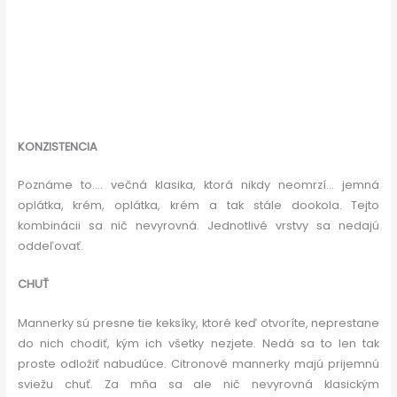
KONZISTENCIA
Poznáme to…. večná klasika, ktorá nikdy neomrzí… jemná
oplátka, krém, oplátka, krém a tak stále dookola. Tejto
kombinácii sa nič nevyrovná. Jednotlivé vrstvy sa nedajú
oddeľovať.
CHUŤ
Mannerky sú presne tie keksíky, ktoré keď otvoríte, neprestane
do nich chodiť, kým ich všetky nezjete. Nedá sa to len tak
proste odložiť nabudúce. Citronové mannerky majú prijemnú
sviežu chuť. Za mňa sa ale nič nevyrovná klasickým