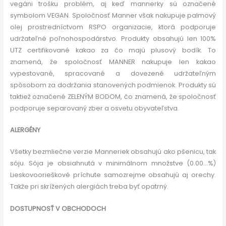
vegáni trošku problém, aj keď mannerky sú označené
symbolom VEGAN. Spoločnosť Manner však nakupuje palmový
olej prostredníctvom RSPO organizacie, ktorá podporuje
udržateľné poľnohospodárstvo. Produkty obsahujú len 100%
UTZ certifikované kakao za čo majú plusový bodík. To
znamená, že spoločnosť MANNER nakupuje len kakao
vypestované, spracované a dovezené udržateľným
spôsobom za dodržania stanovených podmienok. Produkty sú
taktiež označené ZELENÝM BODOM, čo znamená, že spoločnosť
podporuje separovaný zber a osvetu obyvateľstva.
ALERGÉNY
Všetky bezmliečne verzie Manneriek obsahujú ako pšenicu, tak
sóju. Sója je obsiahnutá v minimálnom množstve (0.00…%)
Lieskovoorieškové príchute samozrejme obsahujú aj orechy.
Takže pri skrížených alergiách treba byť opatrný.
DOSTUPNOSŤ V OBCHODOCH