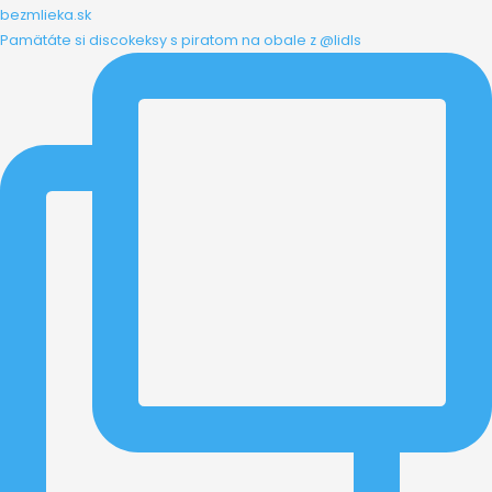
bezmlieka.sk
Pamätáte si discokeksy s piratom na obale z @lidls