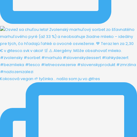
Kokosová vegan 🌱 tyčinka... našla som ju vo @fres