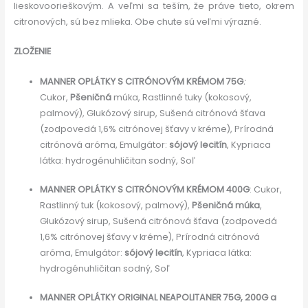
lieskovoorieškovým. A veľmi sa teším, že práve tieto, okrem
citronových, sú bez mlieka. Obe chute sú veľmi výrazné.
ZLOŽENIE
MANNER OPLÁTKY S CITRÓNOVÝM KRÉMOM 75G
:
Cukor,
Pšeničná
múka, Rastlinné tuky (kokosový,
palmový), Glukózový sirup, Sušená citrónová šťava
(zodpovedá 1,6% citrónovej šťavy v kréme), Prírodná
citrónová aróma, Emulgátor:
sójový
lecitín
, Kypriaca
látka: hydrogénuhličitan sodný, Soľ
MANNER OPLÁTKY S CITRÓNOVÝM KRÉMOM 400G
: Cukor,
Rastlinný tuk (kokosový, palmový),
Pšeničná múka
,
Glukózový sirup, Sušená citrónová šťava (zodpovedá
1,6% citrónovej šťavy v kréme), Prírodná citrónová
aróma, Emulgátor:
sójový lecitín
, Kypriaca látka:
hydrogénuhličitan sodný, Soľ
MANNER OPLÁTKY ORIGINAL NEAPOLITANER 75G, 200G a