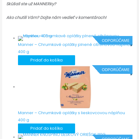
Skúšali ste už MANNERky?
Ako chutili
Vám
? Dajte nám vedieť v komentároch!
ODPORÚČAME
Manner – Chrumkavé oplátky plnené citrónovou náplňou
400 g
Pridať do košíka
ODPORÚČAME
Manner – Chrumkavé oplátky s lieskovcovou náplňou
400 g
Pridať do košíka