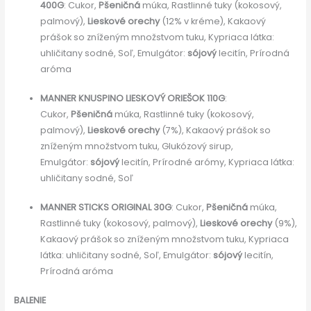
400G
: Cukor,
Pšeničná
múka, Rastlinné tuky (kokosový,
palmový),
Lieskové orechy
(12% v kréme), Kakaový
prášok so zníženým množstvom tuku, Kypriaca látka:
uhličitany sodné, Soľ, Emulgátor:
sójový
lecitín, Prírodná
aróma
MANNER KNUSPINO LIESKOVÝ ORIEŠOK 110G
:
Cukor,
Pšeničná
múka, Rastlinné tuky (kokosový,
palmový),
Lieskové orechy
(7%), Kakaový prášok so
zníženým množstvom tuku, Glukózový sirup,
Emulgátor:
sójový
lecitín, Prírodné arómy, Kypriaca látka:
uhličitany sodné, Soľ
MANNER STICKS ORIGINAL 30G
: Cukor,
Pšeničná
múka,
Rastlinné tuky (kokosový, palmový),
Lieskové orechy
(9%),
Kakaový prášok so zníženým množstvom tuku, Kypriaca
látka: uhličitany sodné, Soľ, Emulgátor:
sójový
lecitín,
Prírodná aróma
BALENIE