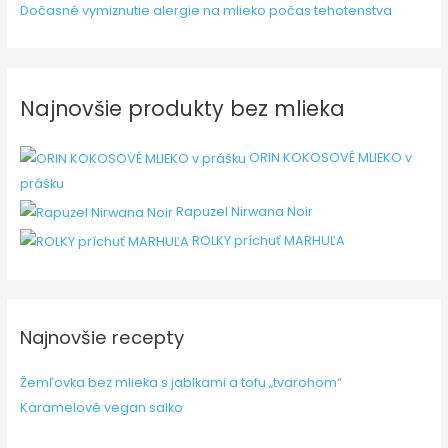
Dočasné vymiznutie alergie na mlieko počas tehotenstva
Najnovšie produkty bez mlieka
ORIN KOKOSOVÉ MLIEKO v
prášku
Rapuzel Nirwana Noir
ROLKY príchuť MARHUĽA
Najnovšie recepty
Žemľovka bez mlieka s jablkami a tofu „tvarohom“
Karamelové vegan salko