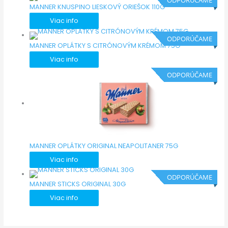
ODPORÚČAME
MANNER KNUSPINO LIESKOVÝ ORIEŠOK 110G
Viac info
ODPORÚČAME
MANNER OPLÁTKY S CITRÓNOVÝM KRÉMOM 75G
Viac info
ODPORÚČAME
MANNER OPLÁTKY ORIGINAL NEAPOLITANER 75G
Viac info
ODPORÚČAME
MANNER STICKS ORIGINAL 30G
Viac info