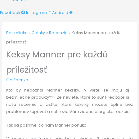
Facebook
Instagram
Android
Facebook
Instagram
Odkaz
Bez mlieka
>
Články
>
Recenzie
>
Keksy Manner pre každú
príležitosť
Keksy Manner pre každú
príležitosť
Od
Zdenka
Kto by nepoznal Manner keksíky. A viete, že majú aj
bezmliečne produkty??? Ze neviete, ktoré to sú? Prečítajte si
našu recenziu a zistíte, ktoré keksíky môžete úplne bez
problémov kupovať a nehrozia Vám žiadne alergické reakcie.
Tak sa pozrime, čo nám Manner ponúka.
V ponuke majú pre nás bezmliekačov 2 príchute a to