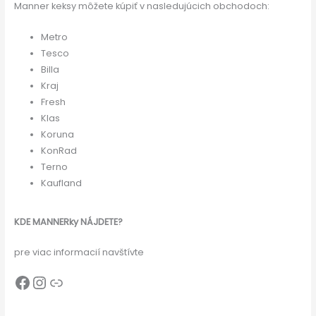
Manner keksy môžete kúpiť v nasledujúcich obchodoch:
Metro
Tesco
Billa
Kraj
Fresh
Klas
Koruna
KonRad
Terno
Kaufland
KDE MANNERky NÁJDETE?
pre viac informacií navštívte