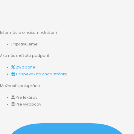
Informácie o našom združení
Pripravujeme
Ako nás môžete podporiť
2% z dane
Príspevok na chod stránky
Možnosť spolupráce
Pre lekárov
Pre výrobcov