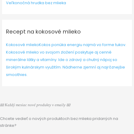
Veľkonočná hrudka bez mlieka
Recept na kokosové mlieko
Kokosové mlieko
Kokos ponúka energiu najmä vo forme tukov.
Kokosové mlieko vo svojom zložení poskytuje aj cenné
minerálne látky a vitamíny. Ide o zdravý a chutný nápoj so
širokým kulinárskym využitím. Nádherne zjemní aj najrôznejšie
smoothies.
📧 Každý mesiac nové produkty v emaily 📧
Chcete vedieť o nových produktoch bez mlieka pridaných na
stránke?