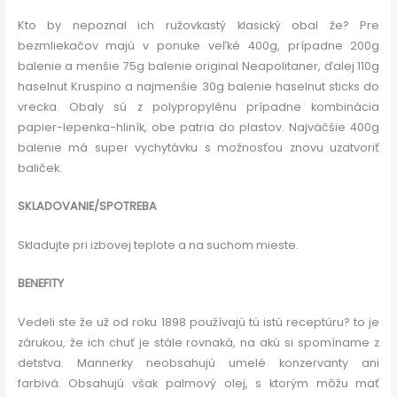
Kto by nepoznal ich ružovkastý klasický obal že? Pre
bezmliekačov majú v ponuke veľké 400g, prípadne 200g
balenie a menšie 75g balenie original Neapolitaner, ďalej 110g
haselnut Kruspino a najmenšie 30g balenie haselnut sticks do
vrecka. Obaly sú z polypropylénu prípadne kombinácia
papier-lepenka-hliník, obe patria do plastov. Najväčšie 400g
balenie má super vychytávku s možnosťou znovu uzatvoriť
baliček.
SKLADOVANIE/SPOTREBA
Skladujte pri izbovej teplote a na suchom mieste.
BENEFITY
Vedeli ste že už od roku 1898 používajú tú istú receptúru? to je
zárukou, že ich chuť je stále rovnaká, na akú si spomíname z
detstva. Mannerky neobsahujú umelé konzervanty ani
farbivá. Obsahujú však palmový olej, s ktorým môžu mať