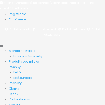
Preskočiť
Main
Main
Stránka zameraná na pomoc ľudom, ktorí trpia alergiou na
na
Menu
Menu
kravskú bielkovinu.
obsah
Registrácia
Prihlásenie
Pridať produkt
Pridať recept
Pridať pekareň
Pridať
reštauráciu
Alergia na mlieko
Najčastejšie otázky
Produkty bez mlieka
Podniky
Pekári
Reštaurácie
Recepty
Články
Ebook
Podporte nás
Kontakt