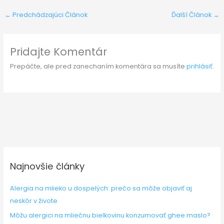
←
Predchádzajúci Článok
Ďalší Článok
→
Pridajte Komentár
Prepáčte, ale pred zanechaním komentára sa musíte
prihlásiť
.
Najnovšie články
Alergia na mlieko u dospelých: prečo sa môže objaviť aj
neskôr v živote
Môžu alergici na mliečnu bielkovinu konzumovať ghee maslo?