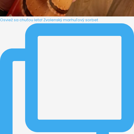
Osviež sa chuťou leta! Zvolenský marhuľový sorbet