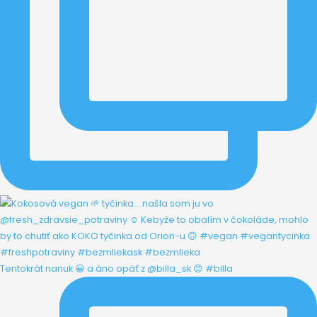
Tentokrát nanuk 😀 a áno opäť z @billa_sk 😊 #billa