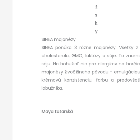
ž
s
k
y
SINEA majonézy
SINEA ponúka 3 rôzne majonézy. Všetky z n
cholesterolu, GMO, laktózy a sóje. To zname
sóju. No bohužiaľ nie pre alergikov na ho
majonézy živočíšneho pôvodu – emulgáciou.
krémovú konzistenciu, farbu a predovše
labužníka.
Maya tatarská