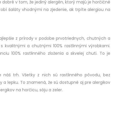
e dobré v tom, že jediný alergén, ktorý majú je horčičné
obí šaláty vhodnými na zjedenie, ak trpíte alergiou na
najlepšie z prírody v podobe prvotriednych, chutných a
 s kvalitnými a chutnými 100% rastlinnými výrobkami.
iu 100% rastlinného zloženia a skvelej chuti. To je
 náš trh. Všetky z nich sú rastlinného pôvodu, bez
zy a lepku. To znamená, že sú dostupné aj pre alergikov
lergikov na horčicu, sóju a zeler.