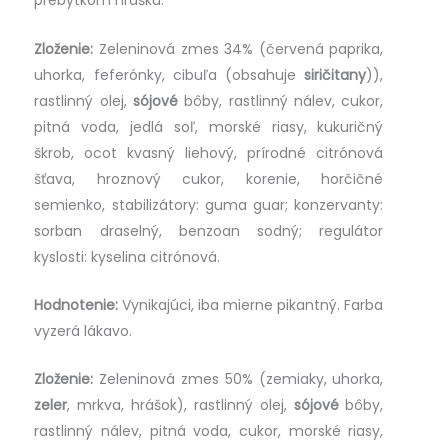
prebytkom hrášku.
Zloženie:
Zeleninová zmes 34% (červená paprika,
uhorka, feferónky, cibuľa (obsahuje
siričitany
)),
rastlinný olej,
sójové
bôby, rastlinný nálev, cukor,
pitná voda, jedlá soľ, morské riasy, kukuričný
škrob, ocot kvasný liehový, prírodné citrónová
šťava, hroznový cukor, korenie, horčičné
semienko, stabilizátory: guma guar; konzervanty:
sorban draselný, benzoan sodný; regulátor
kyslosti: kyselina citrónová.
Hodnotenie:
Vynikajúci, iba mierne pikantný. Farba
vyzerá lákavo.
Zloženie:
Zeleninová zmes 50% (zemiaky, uhorka,
zeler
, mrkva, hrášok), rastlinný olej,
sójové
bôby,
rastlinný nálev, pitná voda, cukor, morské riasy,