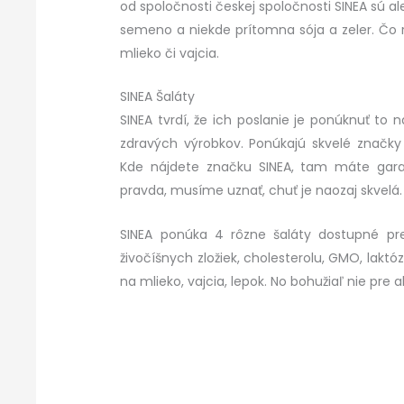
od spoločnosti českej spoločnosti SINEA sú al
semeno a niekde prítomna sója a zeler. Čo r
mlieko či vajcia.
SINEA Šaláty
SINEA tvrdí, že ich poslanie je ponúknuť to 
zdravých výrobkov. Ponúkajú skvelé značky
Kde nájdete značku SINEA, tam máte garanc
pravda, musíme uznať, chuť je naozaj skvelá.
SINEA ponúka 4 rôzne šaláty dostupné pre
živočíšnych zložiek, cholesterolu, GMO, laktó
na mlieko, vajcia, lepok. No bohužiaľ nie pre a