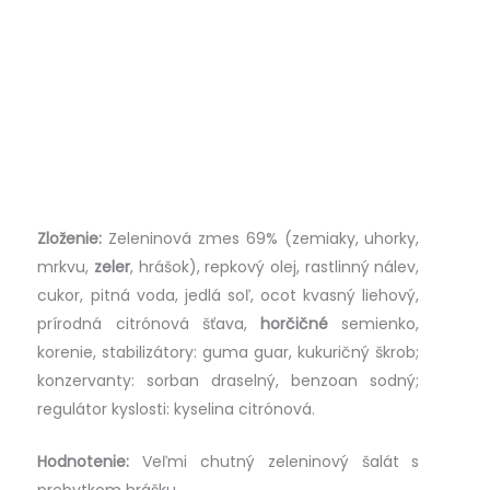
Zloženie:
Zeleninová zmes 69% (zemiaky, uhorky,
mrkvu,
zeler
, hrášok), repkový olej, rastlinný nálev,
cukor, pitná voda, jedlá soľ, ocot kvasný liehový,
prírodná citrónová šťava,
horčičné
semienko,
korenie, stabilizátory: guma guar, kukuričný škrob;
konzervanty: sorban draselný, benzoan sodný;
regulátor kyslosti: kyselina citrónová.
Hodnotenie:
Veľmi chutný zeleninový šalát s