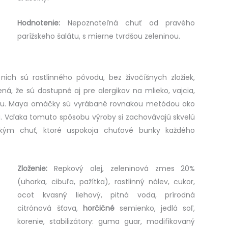
Hodnotenie:
Nepoznateľná chuť od pravého
parížskeho šalátu, s mierne tvrdšou zeleninou.
ich sú rastlinného pôvodu, bez živočíšnych zložiek,
ná, že sú dostupné aj pre alergikov na mlieko, vajcia,
rčicu. Maya omáčky sú vyrábané rovnakou metódou ako
 Vďaka tomuto spôsobu výroby si zachovávajú skvelú
tkým chuť, ktoré uspokoja chuťové bunky každého
Zloženie:
Repkový olej, zeleninová zmes 20%
(uhorka, cibuľa, pažítka), rastlinný nálev, cukor,
ocot kvasný liehový, pitná voda, prírodná
citrónová šťava,
horčičné
semienko, jedlá soľ,
korenie, stabilizátory: guma guar, modifikovaný