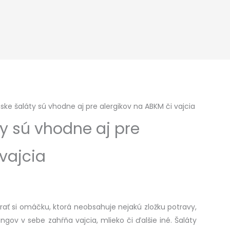
ske šaláty sú vhodne aj pre alergikov na ABKM či vajcia
y sú vhodne aj pre
vajcia
rať si omáčku, ktorá neobsahuje nejakú zložku potravy,
gov v sebe zahŕňa vajcia, mlieko či ďalšie iné. Šaláty