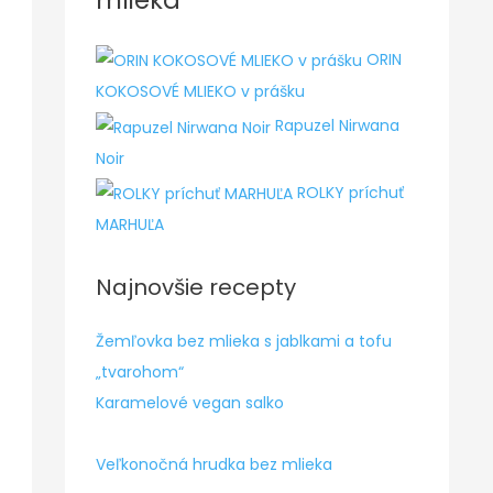
mlieka
ORIN
KOKOSOVÉ MLIEKO v prášku
Rapuzel Nirwana
Noir
ROLKY príchuť
MARHUĽA
Najnovšie recepty
Žemľovka bez mlieka s jablkami a tofu
„tvarohom“
Karamelové vegan salko
Veľkonočná hrudka bez mlieka