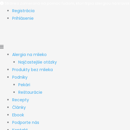
Preskočiť
Main
Main
Stránka zameraná na pomoc ľudom, ktorí trpia alergiou na kravskú
Registrácia
na
Menu
Menu
Prihlásenie
obsah
Alergia na mlieko
Najčastejšie otázky
Produkty bez mlieka
Podniky
Pekári
Reštaurácie
Recepty
Články
Ebook
Podporte nás