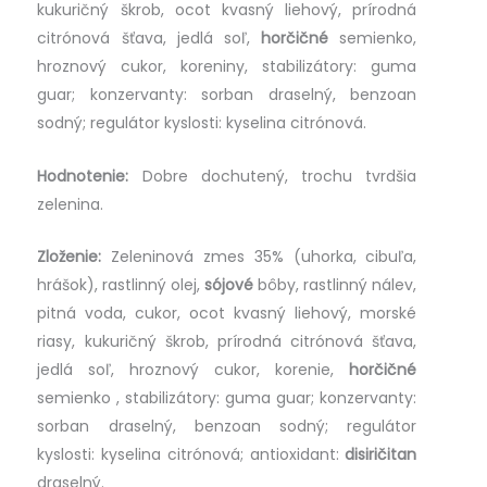
kukuričný škrob, ocot kvasný liehový, prírodná
citrónová šťava, jedlá soľ,
horčičné
semienko,
hroznový cukor, koreniny, stabilizátory: guma
guar; konzervanty: sorban draselný, benzoan
sodný; regulátor kyslosti: kyselina citrónová.
Hodnotenie:
Dobre dochutený, trochu tvrdšia
zelenina.
Zloženie:
Zeleninová zmes 35% (uhorka, cibuľa,
hrášok), rastlinný olej,
sójové
bôby, rastlinný nálev,
pitná voda, cukor, ocot kvasný liehový, morské
riasy, kukuričný škrob, prírodná citrónová šťava,
jedlá soľ, hroznový cukor, korenie,
horčičné
semienko , stabilizátory: guma guar; konzervanty:
sorban draselný, benzoan sodný; regulátor
kyslosti: kyselina citrónová; antioxidant:
disiričitan
draselný.